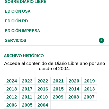
Asia
Consumo
Belleza
Golf
Editorial
Clima
Mundo
SOBRE DIARIO LIBRE
Reportajes
África
Vivienda
Buena Vida
Ciclismo
De buena tinta
Tecnología
Economía
EDICIÓN USA
Ocenanía
Telecom.
Sociales
Tenis
En Directo
Historia
Revista
EDICIÓN RD
Caribe
Global y variable
Novedades
Olimpismo
Frente al Statu Quo
Despertando al gigante
Deportes
EDICIÓN IMPRESA
Resto del mundo
Economía personal
Podcast Arte Libre
Más deportes
El Espía
Cambio climático
Opinión
SERVICIOS
Macroeconomía
Mi mascota
Resultados deportivos
Noticiero Poteleche
Planeta
Efemérides
ARCHIVO HISTÓRICO
Hablando con el pediatra
Línea de hit
Columnistas
Hecho en casa
Cumpleaños
Accede al contenido de Diario Libre año por año
desde el 2004.
Diario de nutrición
Libreta deportiva
Lecturas
Mundo gamer
RSS
Vida y familia
BRV
Más firmas
Guía del dinero
Horóscopos
2024
2023
2022
2021
2020
2019
Eñe
TBT Deportivo
2018
2017
2016
2015
2014
2013
2012
2011
2010
2009
2008
2007
Celebrando la vida
2006
2005
2004
Sin complejos