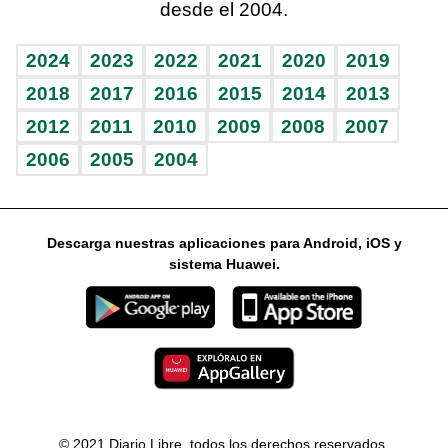
desde el 2004.
Diario de nutrición
Libreta deportiva
Columnistas
Mundo gamer
RSS
Vida y familia
BRV
Ágora
Guía del dinero
Horóscopos
2024
2023
2022
2021
2020
2019
Eñe
TBT Deportivo
2018
2017
2016
2015
2014
2013
2012
2011
2010
2009
2008
2007
Celebrando la vida
2006
2005
2004
Sin complejos
En pocas palabras
Descarga nuestras aplicaciones para Android, iOS y
Escuchando al corazón
sistema Huawei.
Economía Personal
Consulta Libre
© 2021 Diario Libre, todos los derechos reservados.