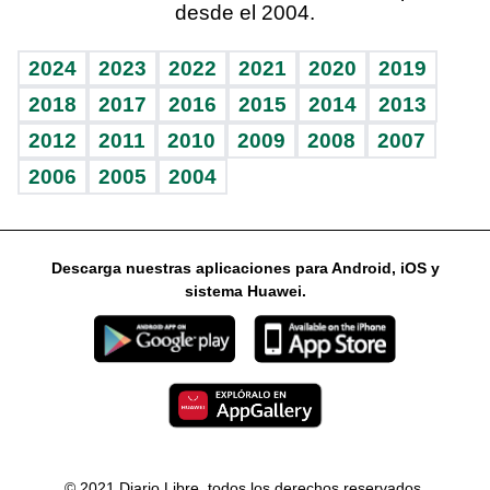
desde el 2004.
Diario de nutrición
Libreta deportiva
Lecturas
Mundo gamer
RSS
Vida y familia
BRV
Más firmas
Guía del dinero
Horóscopos
2024
2023
2022
2021
2020
2019
Eñe
TBT Deportivo
2018
2017
2016
2015
2014
2013
2012
2011
2010
2009
2008
2007
Celebrando la vida
2006
2005
2004
Sin complejos
En pocas palabras
Descarga nuestras aplicaciones para Android, iOS y
Escuchando al corazón
sistema Huawei.
Economía Personal
Consulta Libre
© 2021 Diario Libre, todos los derechos reservados.