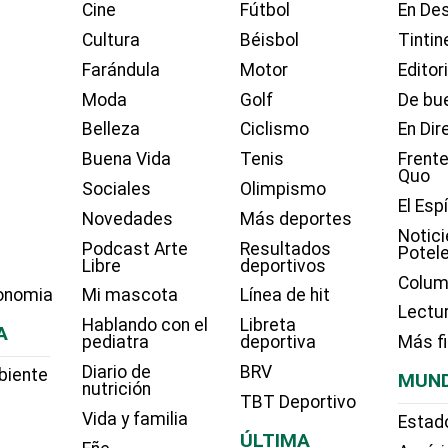
Cine
Fútbol
En Des
Cultura
Béisbol
Tintin
Farándula
Motor
Editor
Moda
Golf
De bue
Belleza
Ciclismo
En Dir
Buena Vida
Tenis
Frente
Quo
Sociales
Olimpismo
El Esp
Novedades
Más deportes
Notici
Podcast Arte
Resultados
Potel
Libre
deportivos
Colum
onomia
Mi mascota
Línea de hit
Lectu
Hablando con el
Libreta
A
pediatra
deportiva
Más f
Diario de
BRV
biente
MUN
nutrición
TBT Deportivo
Vida y familia
Estad
ÚLTIMA