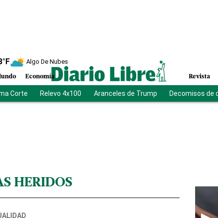
8
°F
Algo De Nubes
undo
Economía
Revista
ma Corte
Relevo 4x100
Aranceles de Trump
Decomisos de 
AS HERIDOS
UALIDAD