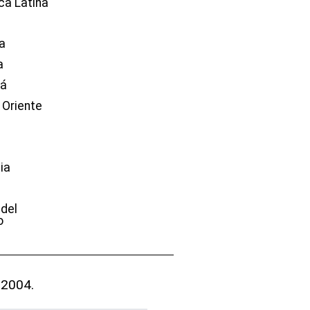
ca Latina
a
a
dá
 Oriente
ia
e
 del
o
 2004.