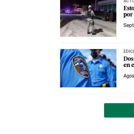
ACT
Esto
por
Sept
EDIC
Dos 
en e
Agos