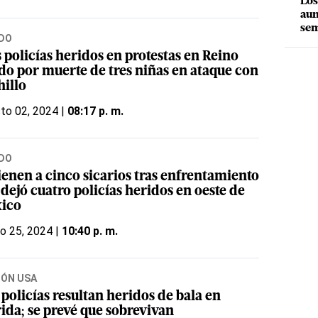
Los
aum
sem
DO
 policías heridos en protestas en Reino
do por muerte de tres niñas en ataque con
hillo
to 02, 2024 |
08:17 p. m.
DO
ienen a cinco sicarios tras enfrentamiento
dejó cuatro policías heridos en oeste de
ico
o 25, 2024 |
10:40 p. m.
IÓN USA
policías resultan heridos de bala en
ida; se prevé que sobrevivan