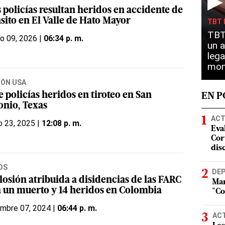
▶
 policías resultan heridos en accidente de
sito en El Valle de Hato Mayor
TBT 
TBT 
o 09, 2026 |
06:34 p. m.
un a
lega
mon
IÓN USA
e policías heridos en tiroteo en San
EN 
onio, Texas
ACT
o 23, 2025 |
12:08 p. m.
Eva
Cort
dis
OS
DE
losión atribuida a disidencias de las FARC
Mar
a un muerto y 14 heridos en Colombia
"Co
embre 07, 2024 |
06:44 p. m.
AC