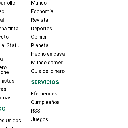
arrollo
Mundo
eo
Economía
ial
Revista
na tinta
Deportes
ecto
Opinión
 al Statu
Planeta
Hecho en casa
ía
Mundo gamer
ero
Guía del dinero
eche
nistas
SERVICIOS
ras
Efemérides
irmas
Cumpleaños
DO
RSS
Juegos
os Unidos