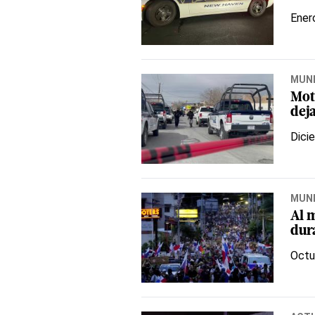
Ener
MUN
Mot
deja
Dici
MUN
Al m
dur
Octu