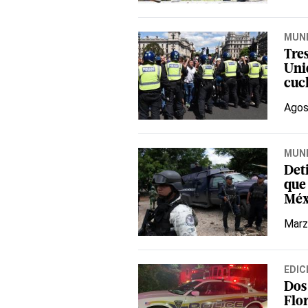
MUN
Tres
Uni
cuc
Agos
MUN
Det
que 
Méx
Marz
EDIC
Dos 
Flor