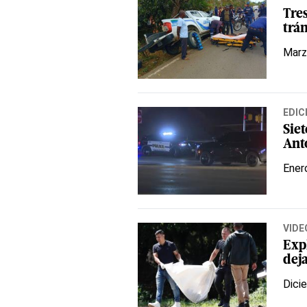
Tres
trán
Marz
EDIC
Siet
Ant
Ener
VIDE
Exp
dej
Dici