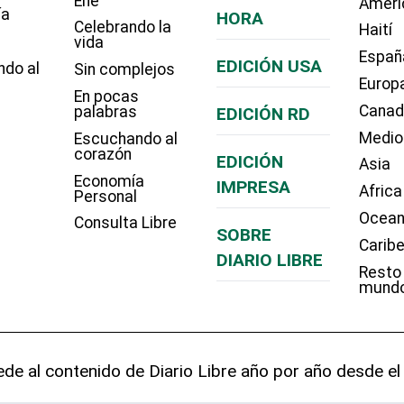
Eñe
Améri
ía
HORA
Celebrando la
Haití
vida
Españ
EDICIÓN USA
ndo al
Sin complejos
Europ
En pocas
Cana
palabras
EDICIÓN RD
Medio
Escuchando al
corazón
EDICIÓN
Asia
Economía
IMPRESA
Africa
Personal
Ocean
Consulta Libre
SOBRE
Carib
DIARIO LIBRE
Resto
mund
de al contenido de Diario Libre año por año desde el