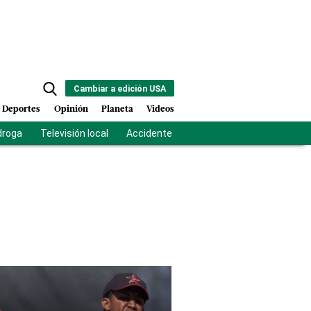
Cambiar a edición USA
Deportes
Opinión
Planeta
Videos
droga
Televisión local
Accidente Los Ríos
Fuerza antipandilla