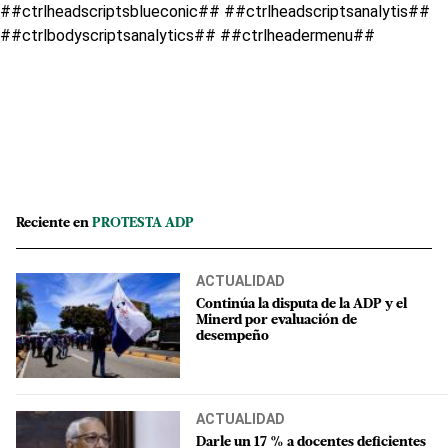
##ctrlheadscriptsblueconic## ##ctrlheadscriptsanalytis##
##ctrlbodyscriptsanalytics## ##ctrlheadermenu##
Reciente en
PROTESTA ADP
ACTUALIDAD
Continúa la disputa de la ADP y el
Minerd por evaluación de
desempeño
ACTUALIDAD
Darle un 17 % a docentes deficientes