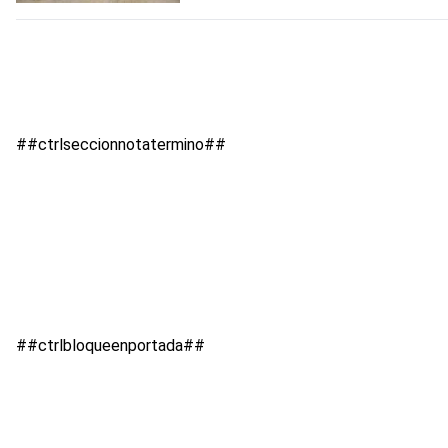
##ctrlseccionnotatermino##
##ctrlbloqueenportada##