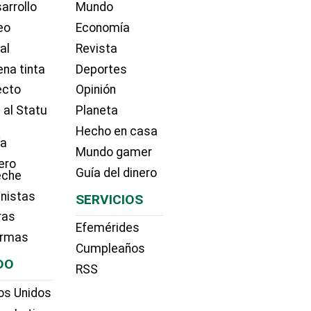
arrollo
Mundo
eo
Economía
ial
Revista
na tinta
Deportes
ecto
Opinión
 al Statu
Planeta
Hecho en casa
ía
Mundo gamer
ero
Guía del dinero
eche
nistas
SERVICIOS
ras
Efemérides
irmas
Cumpleaños
DO
RSS
os Unidos