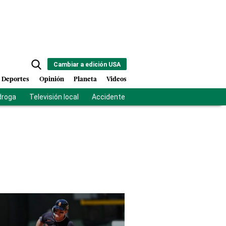
Cambiar a edición USA
Deportes
Opinión
Planeta
Videos
droga
Televisión local
Accidente Los Ríos
Fuerza antipandilla