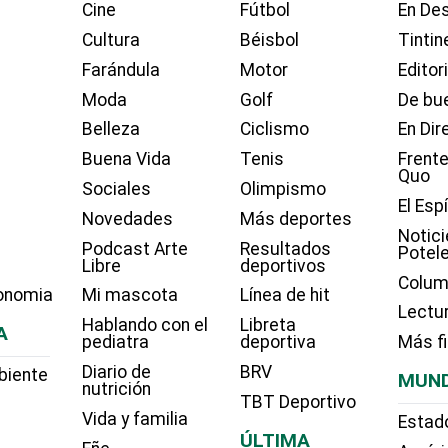
Cine
Fútbol
En Des
Cultura
Béisbol
Tintin
Farándula
Motor
Editor
Moda
Golf
De bue
Belleza
Ciclismo
En Dir
Buena Vida
Tenis
Frente
Quo
Sociales
Olimpismo
El Esp
Novedades
Más deportes
Notici
Podcast Arte
Resultados
Potel
Libre
deportivos
Colum
onomia
Mi mascota
Línea de hit
Lectu
Hablando con el
Libreta
A
pediatra
deportiva
Más f
Diario de
BRV
biente
MUN
nutrición
TBT Deportivo
Vida y familia
Estad
ÚLTIMA