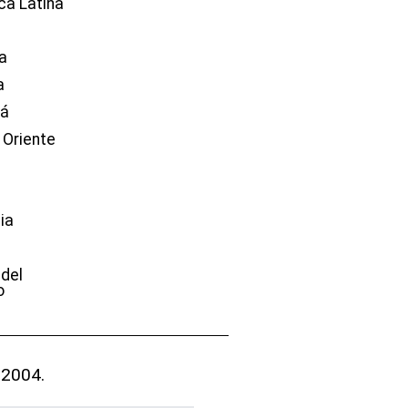
ca Latina
a
a
dá
 Oriente
ia
e
 del
o
 2004.