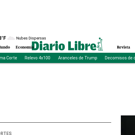
8
°F
Nubes Dispersas
undo
Economía
Revista
ma Corte
Relevo 4x100
Aranceles de Trump
Decomisos de 
ORTES