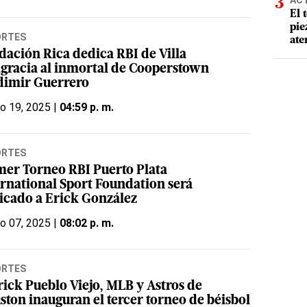
AC
El 
pie
ORTES
ate
dación Rica dedica RBI de Villa
agracia al inmortal de Cooperstown
dimir Guerrero
o 19, 2025 |
04:59 p. m.
ORTES
mer Torneo RBI Puerto Plata
ernational Sport Foundation será
icado a Erick González
o 07, 2025 |
08:02 p. m.
ORTES
rick Pueblo Viejo, MLB y Astros de
ston inauguran el tercer torneo de béisbol