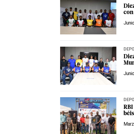
Die
con
Juni
DEP
Diez
Mun
Juni
DEP
RBI
béis
Marz