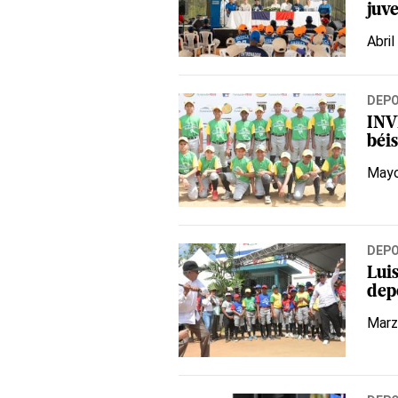
juve
Abril
DEP
INV
béi
Mayo
DEP
Lui
dep
Marz