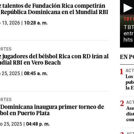
▶
z talentos de Fundación Rica competirán
 República Dominicana en el Mundial RBI
TBT 
o 13, 2026 |
10:28 a. m.
TBT
entr
hit
ORTES
 jugadores del béisbol Rica con RD irán al
EN 
dial RBI en Vero Beach
ACT
o 25, 2025 |
08:45 a. m.
Los
pub
la 
ORTES
AC
 Dominicana inaugura primer torneo de
Ase
bol en Puerto Plata
dis
com
o 25, 2025 |
04:48 p. m.