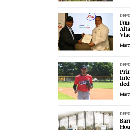
DEP
Fun
Alt
Vla
Marz
DEP
Pri
Int
ded
Marz
DEP
Bar
Hou