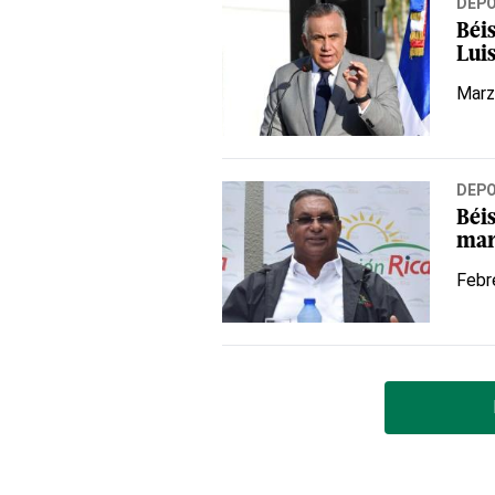
DEP
Béi
Lui
Marz
DEP
Béis
mar
Febr