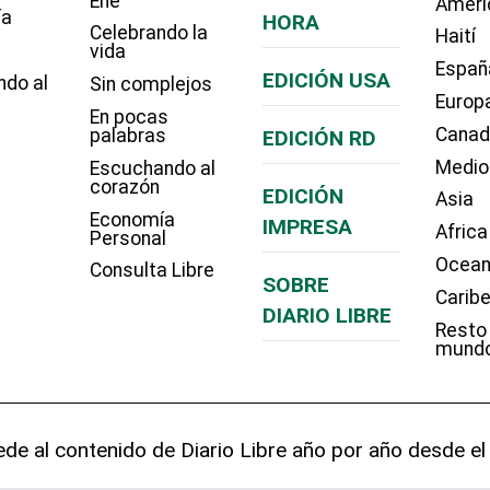
Eñe
Améri
ía
HORA
Celebrando la
Haití
vida
Españ
EDICIÓN USA
ndo al
Sin complejos
Europ
En pocas
Cana
palabras
EDICIÓN RD
Medio
Escuchando al
corazón
EDICIÓN
Asia
Economía
IMPRESA
Africa
Personal
Ocean
Consulta Libre
SOBRE
Carib
DIARIO LIBRE
Resto
mund
de al contenido de Diario Libre año por año desde el