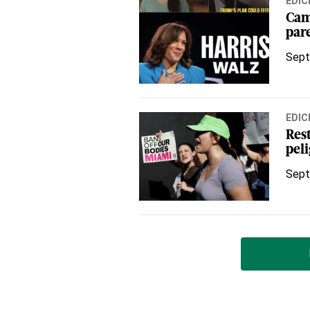
EDIC
Cam
pare
Sept
EDIC
Res
pel
Sept