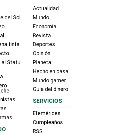
Actualidad
e del Sol
Mundo
eo
Economía
ial
Revista
na tinta
Deportes
ecto
Opinión
 al Statu
Planeta
Hecho en casa
ía
Mundo gamer
ero
Guía del dinero
eche
nistas
SERVICIOS
ras
Efemérides
irmas
Cumpleaños
DO
RSS