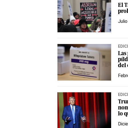
El 
pro
Julio
EDIC
Las
píld
del
Febr
EDIC
Tru
nom
lo q
Dici