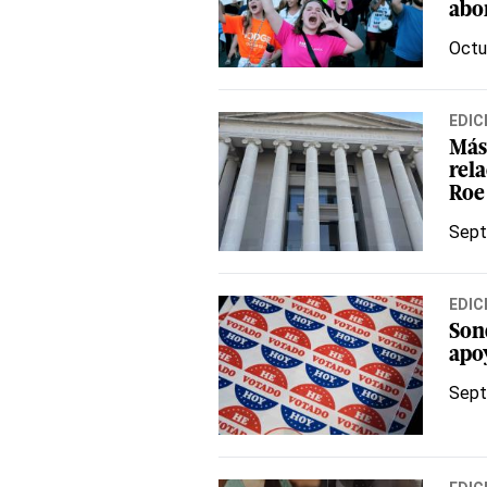
abo
Octu
EDIC
Más
rel
Roe
Sept
EDIC
Son
apoy
Sept