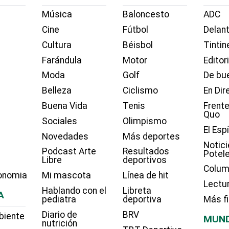
Música
Baloncesto
ADC
Cine
Fútbol
Delant
Cultura
Béisbol
Tintin
Farándula
Motor
Editor
Moda
Golf
De bue
Belleza
Ciclismo
En Dir
Buena Vida
Tenis
Frente
Quo
Sociales
Olimpismo
El Esp
Novedades
Más deportes
Notici
Podcast Arte
Resultados
Potel
Libre
deportivos
Colum
onomia
Mi mascota
Línea de hit
Lectu
Hablando con el
Libreta
A
pediatra
deportiva
Más f
Diario de
BRV
biente
MUN
nutrición