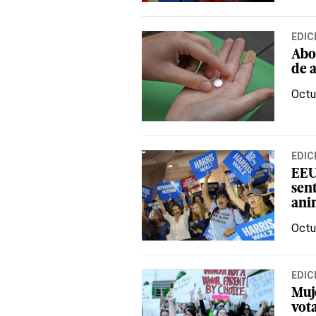
EDIC
Abo
de 
Octu
EDIC
EEU
sent
ani
Octu
EDIC
Muj
vota