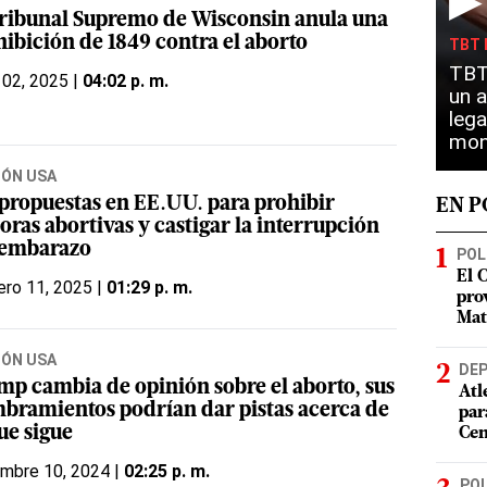
▶
Tribunal Supremo de Wisconsin anula una
hibición de 1849 contra el aborto
TBT 
TBT 
 02, 2025 |
04:02 p. m.
un a
lega
mon
IÓN USA
 propuestas en EE.UU. para prohibir
EN 
oras abortivas y castigar la interrupción
 embarazo
POL
El 
ero 11, 2025 |
01:29 p. m.
pro
Mat
IÓN USA
DE
mp cambia de opinión sobre el aborto, sus
Atl
bramientos podrían dar pistas acerca de
par
ue sigue
Cen
embre 10, 2024 |
02:25 p. m.
POL