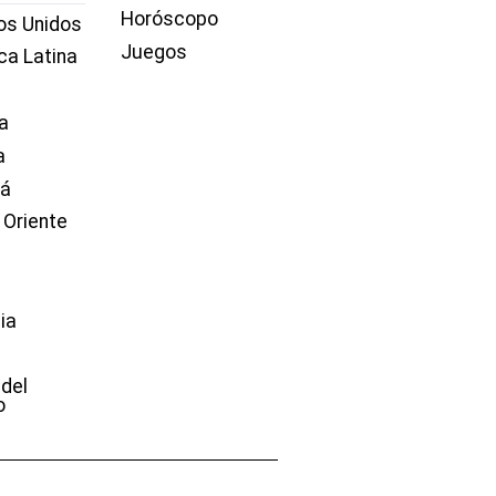
Horóscopo
os Unidos
Juegos
ca Latina
a
a
dá
 Oriente
ia
e
 del
o