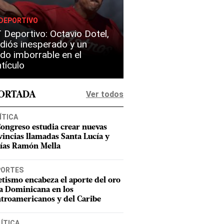
DEPORTIVO
Deportivo: Octavio Dotel,
diós inesperado y un
do imborrable en el
tículo
Ver todos
PORTADA
ÍTICA
Congreso estudia crear nuevas
vincias llamadas Santa Lucía y
ías Ramón Mella
PORTES
etismo encabeza el aporte del oro
a Dominicana en los
troamericanos y del Caribe
ÍTICA