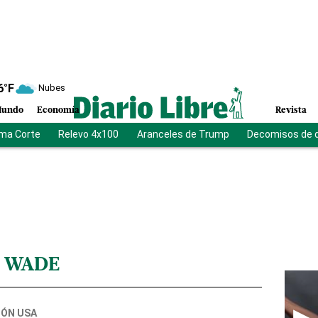
6
°F
Nubes
undo
Economía
Revista
ma Corte
Relevo 4x100
Aranceles de Trump
Decomisos de 
. WADE
IÓN USA