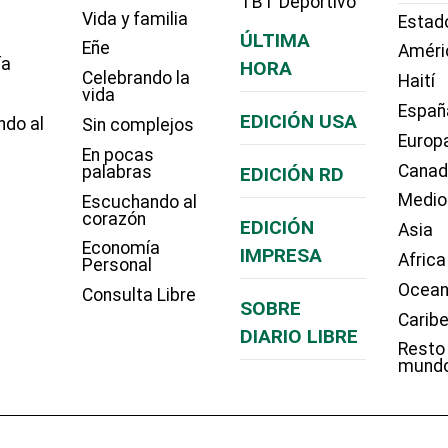
TBT Deportivo
Vida y familia
Estad
ÚLTIMA
Eñe
Améri
ía
HORA
Celebrando la
Haití
vida
Españ
EDICIÓN USA
ndo al
Sin complejos
Europ
En pocas
Cana
palabras
EDICIÓN RD
Medio
Escuchando al
corazón
EDICIÓN
Asia
Economía
IMPRESA
Africa
Personal
Ocean
Consulta Libre
SOBRE
Carib
DIARIO LIBRE
Resto
mund