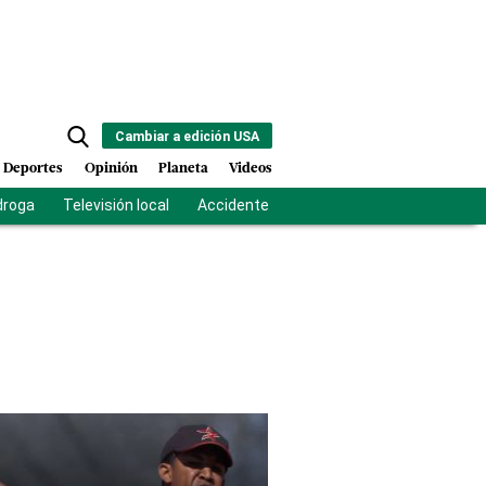
Cambiar a edición USA
Deportes
Opinión
Planeta
Videos
droga
Televisión local
Accidente Los Ríos
Fuerza antipandilla