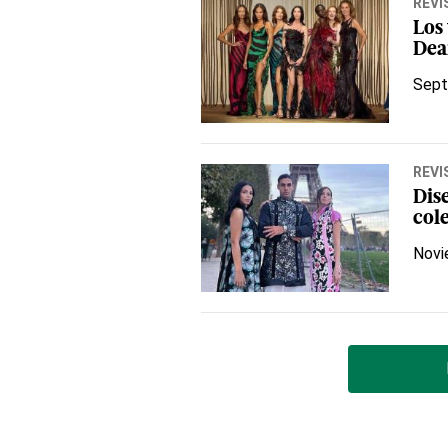
REVI
Los
Dea
Sept
REVI
Dis
col
Novi