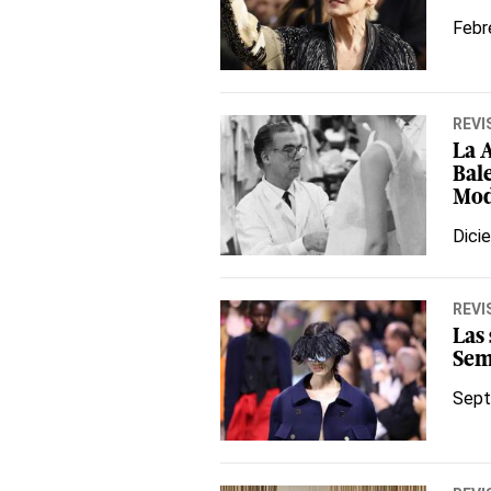
Febr
REVI
La A
Bal
Mod
Dici
REVI
Las
Sem
Sept