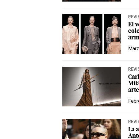
REVI
El 
col
arm
Marz
REVI
Car
Mil
art
Febr
REVI
La a
Ant