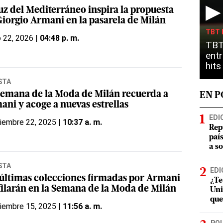
▶
uz del Mediterráneo inspira la propuesta
Giorgio Armani en la pasarela de Milán
TBT 
o 22, 2026 |
04:48 p. m.
TBT
entr
hit
STA
Semana de la Moda de Milán recuerda a
EN 
ani y acoge a nuevas estrellas
EDI
iembre 22, 2025 |
10:37 a. m.
Rep
paí
a s
STA
EDI
 últimas colecciones firmadas por Armani
¿Te
filarán en la Semana de la Moda de Milán
Uni
que
iembre 15, 2025 |
11:56 a. m.