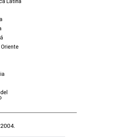
ca Latina
a
a
dá
 Oriente
ia
e
 del
o
 2004.