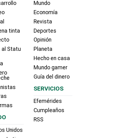
arrollo
Mundo
eo
Economía
ial
Revista
na tinta
Deportes
ecto
Opinión
 al Statu
Planeta
Hecho en casa
ía
Mundo gamer
ero
Guía del dinero
eche
nistas
SERVICIOS
ras
Efemérides
irmas
Cumpleaños
DO
RSS
os Unidos