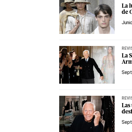
La l
de 
Juni
REVI
La 
Arm
Sept
REVI
Las
des
Sept