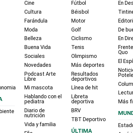
Cine
Fútbol
En Des
Cultura
Béisbol
Tintin
Farándula
Motor
Editor
Moda
Golf
De bue
Belleza
Ciclismo
En Dir
Buena Vida
Tenis
Frente
Quo
Sociales
Olimpismo
El Esp
Novedades
Más deportes
Notici
Podcast Arte
Resultados
Potel
Libre
deportivos
Colum
onomia
Mi mascota
Línea de hit
Lectu
Hablando con el
Libreta
A
pediatra
deportiva
Más f
Diario de
BRV
biente
MUN
nutrición
TBT Deportivo
Vida y familia
Estad
ÚLTIMA