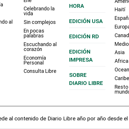
Eñe
Améri
ía
HORA
Celebrando la
Haití
vida
Españ
EDICIÓN USA
ndo al
Sin complejos
Europ
En pocas
Cana
palabras
EDICIÓN RD
Medio
Escuchando al
corazón
EDICIÓN
Asia
Economía
IMPRESA
Africa
Personal
Ocean
Consulta Libre
SOBRE
Carib
DIARIO LIBRE
Resto
mund
de al contenido de Diario Libre año por año desde el