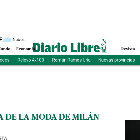
F
Nubes
undo
Economía
Revista
ueces
Relevo 4x100
Román Ramos Uría
Nuevas provincias
 DE LA MODA DE MILÁN
STA