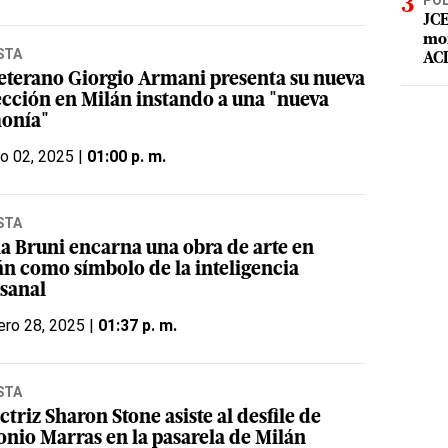
POL
JCE
mor
STA
ACD
veterano Giorgio Armani presenta su nueva
ección en Milán instando a una "nueva
onía"
o 02, 2025 |
01:00 p. m.
STA
la Bruni encarna una obra de arte en
án como símbolo de la inteligencia
esanal
ero 28, 2025 |
01:37 p. m.
STA
ctriz Sharon Stone asiste al desfile de
onio Marras en la pasarela de Milán