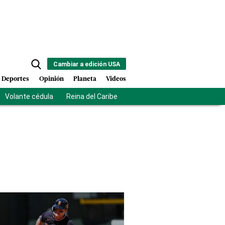
Cambiar a edición USA
Deportes
Opinión
Planeta
Videos
Volante cédula
Reina del Caribe
Clausura Juegos Centroamer