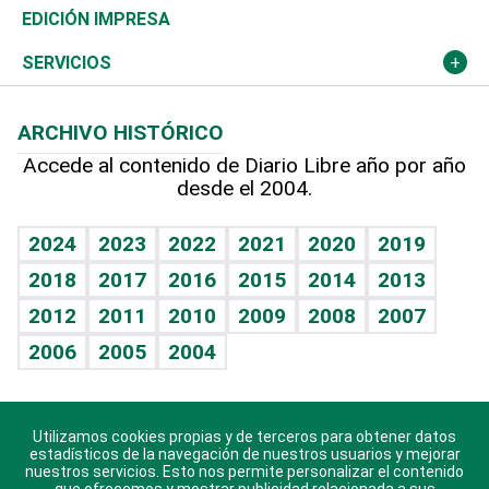
Caribe
Global y variable
Novedades
Olimpismo
Noticiero Poteleche
Martes de tecnología
Deportes
EDICIÓN IMPRESA
Resto del mundo
Economía personal
Podcast Arte Libre
Más deportes
Columnistas
Cambio climático
Opinión
SERVICIOS
Macroeconomía
Mi mascota
Resultados deportivos
Lecturas
Planeta
Efemérides
ARCHIVO HISTÓRICO
Hablando con el pediatra
Línea de hit
Más firmas
Hecho en casa
Cumpleaños
Accede al contenido de Diario Libre año por año
desde el 2004.
Diario de nutrición
BRV
Mundo gamer
RSS
Vida y familia
TBT Deportivo
Guía del dinero
Horóscopos
2024
2023
2022
2021
2020
2019
Eñe
2018
2017
2016
2015
2014
2013
Crucigramas
2012
2011
2010
2009
2008
2007
Celebrando la vida
2006
2005
2004
Sin complejos
En pocas palabras
Utilizamos cookies propias y de terceros para obtener datos
Descarga nuestras aplicaciones para Android, iOS y
Escuchando al corazón
estadísticos de la navegación de nuestros usuarios y mejorar
sistema Huawei.
nuestros servicios. Esto nos permite personalizar el contenido