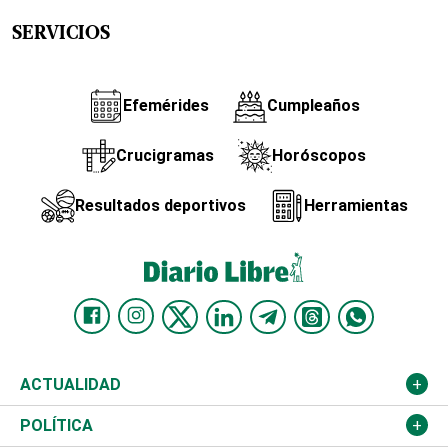
SERVICIOS
Efemérides
Cumpleaños
Crucigramas
Horóscopos
Resultados deportivos
Herramientas
ACTUALIDAD
Nacional
POLÍTICA