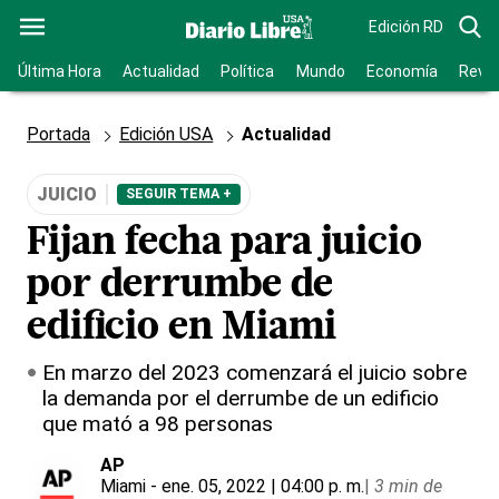
Edición RD
Última Hora
Actualidad
Política
Mundo
Economía
Revis
Portada
Edición USA
Actualidad
JUICIO
SEGUIR TEMA +
Fijan fecha para juicio
por derrumbe de
edificio en Miami
En marzo del 2023 comenzará el juicio sobre
la demanda por el derrumbe de un edificio
que mató a 98 personas
AP
Miami
- ene. 05, 2022 | 04:00 p. m.
|
3 min de