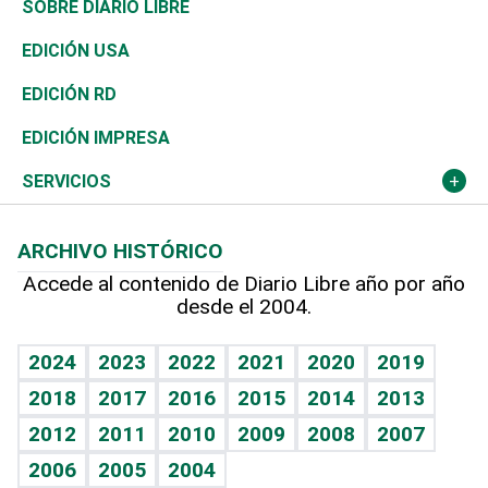
Asia
Consumo
Belleza
Golf
De buena tinta
Clima
Mundo
SOBRE DIARIO LIBRE
Reportajes
África
Vivienda
Buena Vida
Ciclismo
En Directo
Tecnología
Economía
EDICIÓN USA
Ocenanía
Telecom.
Sociales
Tenis
El Espía
Historia
Revista
EDICIÓN RD
Caribe
Global y variable
Novedades
Olimpismo
Noticiero Poteleche
Martes de tecnología
Deportes
EDICIÓN IMPRESA
Resto del mundo
Economía personal
Podcast Arte Libre
Más deportes
Columnistas
Cambio climático
Opinión
SERVICIOS
Macroeconomía
Mi mascota
Resultados deportivos
Lecturas
Planeta
Efemérides
ARCHIVO HISTÓRICO
Hablando con el pediatra
Línea de hit
Más firmas
Hecho en casa
Cumpleaños
Accede al contenido de Diario Libre año por año
desde el 2004.
Diario de nutrición
BRV
Mundo gamer
RSS
Vida y familia
TBT Deportivo
Guía del dinero
Horóscopos
2024
2023
2022
2021
2020
2019
Eñe
2018
2017
2016
2015
2014
2013
Crucigramas
2012
2011
2010
2009
2008
2007
Celebrando la vida
2006
2005
2004
Sin complejos