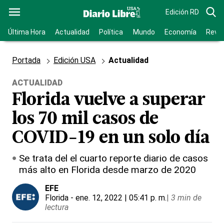
Edición RD
Última Hora
Actualidad
Política
Mundo
Economía
Revis
Portada
Edición USA
Actualidad
ACTUALIDAD
Florida vuelve a superar
los 70 mil casos de
COVID-19 en un solo día
Se trata del el cuarto reporte diario de casos
más alto en Florida desde marzo de 2020
EFE
Florida
- ene. 12, 2022 | 05:41 p. m.
|
3 min de
lectura