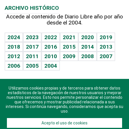
Resultados deportivos
Lecturas
Planeta
Efemérides
ARCHIVO HISTÓRICO
Hablando con el pediatra
Línea de hit
Más firmas
Hecho en casa
Cumpleaños
Accede al contenido de Diario Libre año por año
desde el 2004.
Diario de nutrición
BRV
Mundo gamer
RSS
Vida y familia
TBT Deportivo
Guía del dinero
Horóscopos
2024
2023
2022
2021
2020
2019
Eñe
2018
2017
2016
2015
2014
2013
Crucigramas
2012
2011
2010
2009
2008
2007
Celebrando la vida
2006
2005
2004
Sin complejos
En pocas palabras
Utilizamos cookies propias y de terceros para obtener datos
Descarga nuestras aplicaciones para Android, iOS y
Escuchando al corazón
estadísticos de la navegación de nuestros usuarios y mejorar
sistema Huawei.
nuestros servicios. Esto nos permite personalizar el contenido
que ofrecemos y mostrar publicidad relacionada a sus
Economía Personal
intereses. Si continúa navegando, consideramos que acepta su
uso.
Consulta Libre
Acepto el uso de cookies
© 2021 Diario Libre, todos los derechos reservados.