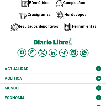
Efemérides
Cumpleaños
Crucigramas
Horóscopos
Resultados deportivos
Herramientas
ACTUALIDAD
Nacional
POLÍTICA
Ciudad
Partidos
MUNDO
Educación
JCE
Estados Unidos
ECONOMÍA