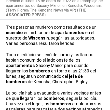
incendio el lunes 18 de enero de 2022 en el complejo de
apartamentos de Saxony Manor, en Kenosha, Wisconsin.
(Terry Flores/The Kenosha News via AP) (
THE
ASSOCIATED PRESS
)
Tres personas murieron como resultado de un
incendio
en un bloque de
apartamentos
en el
sureste de
Wisconsin
, según las autoridades.
Varias personas resultaron heridas.
Todo el edificio se llenó de humo y las llamas
habían consumido el lado oeste de los
apartamentos
Saxony Manor para cuando
llegaron los
bomberos
en torno a las 21:30 del
lunes, según un comunicado del
jefe de
bomberos
de Kenosha, Christopher Bigley
La policía había evacuado a varios vecinos antes
de que llegaran los
bomberos
, según la policía.
Una vez en el lugar, los
bomberos
emplearon sus
escaleras para rescatar a dos vecinos atrapados