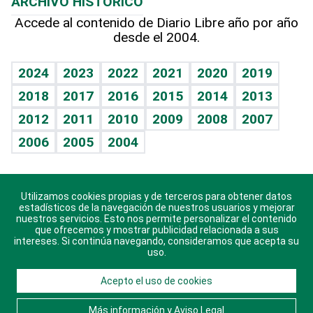
ARCHIVO HISTÓRICO
Hablando con el pediatra
Línea de hit
Más firmas
Hecho en casa
Cumpleaños
Accede al contenido de Diario Libre año por año
desde el 2004.
Diario de nutrición
BRV
Mundo gamer
RSS
Vida y familia
TBT Deportivo
Guía del dinero
Horóscopos
2024
2023
2022
2021
2020
2019
Eñe
2018
2017
2016
2015
2014
2013
Crucigramas
2012
2011
2010
2009
2008
2007
Celebrando la vida
2006
2005
2004
Sin complejos
En pocas palabras
Utilizamos cookies propias y de terceros para obtener datos
Descarga nuestras aplicaciones para Android, iOS y
Escuchando al corazón
estadísticos de la navegación de nuestros usuarios y mejorar
sistema Huawei.
nuestros servicios. Esto nos permite personalizar el contenido
que ofrecemos y mostrar publicidad relacionada a sus
Economía Personal
intereses. Si continúa navegando, consideramos que acepta su
uso.
Consulta Libre
Acepto el uso de cookies
© 2021 Diario Libre, todos los derechos reservados.
Consulta el
Aviso Legal
. Ponte en
Contacto
con
Más información y Aviso Legal