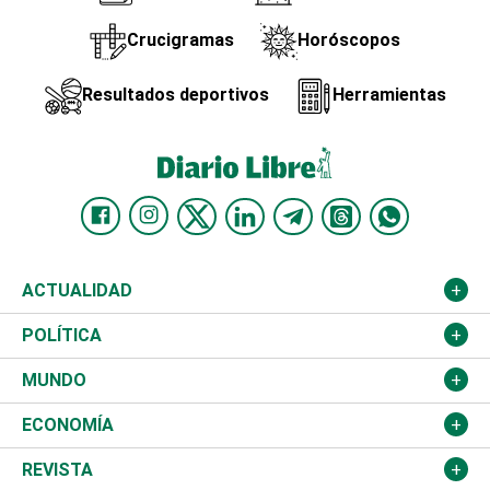
Crucigramas
Horóscopos
Resultados deportivos
Herramientas
ACTUALIDAD
Nacional
POLÍTICA
Ciudad
Partidos
MUNDO
Educación
JCE
Estados Unidos
ECONOMÍA
Salud
TSE
América Latina
Finanzas
REVISTA