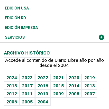
Reportajes
África
Vivienda
Buena Vida
Ciclismo
En Directo
Tecnología
Economía
EDICIÓN USA
Ocenanía
Telecom.
Sociales
Tenis
El Espía
Historia
Revista
EDICIÓN RD
Caribe
Global y variable
Novedades
Olimpismo
Noticiero Poteleche
Martes de tecnología
Deportes
EDICIÓN IMPRESA
Resto del mundo
Economía personal
Podcast Arte Libre
Más deportes
Columnistas
Cambio climático
Opinión
SERVICIOS
Macroeconomía
Mi mascota
Resultados deportivos
Lecturas
Planeta
Efemérides
ARCHIVO HISTÓRICO
Hablando con el pediatra
Línea de hit
Más firmas
Hecho en casa
Cumpleaños
Accede al contenido de Diario Libre año por año
desde el 2004.
Diario de nutrición
BRV
Mundo gamer
RSS
Vida y familia
TBT Deportivo
Guía del dinero
Horóscopos
2024
2023
2022
2021
2020
2019
Eñe
2018
2017
2016
2015
2014
2013
Crucigramas
2012
2011
2010
2009
2008
2007
Celebrando la vida
2006
2005
2004
Sin complejos