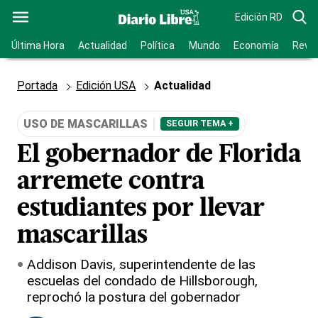
Edición RD
Última Hora
Actualidad
Política
Mundo
Economía
Revis
Portada
Edición USA
Actualidad
USO DE MASCARILLAS
SEGUIR TEMA +
El gobernador de Florida
arremete contra
estudiantes por llevar
mascarillas
Addison Davis, superintendente de las
escuelas del condado de Hillsborough,
reprochó la postura del gobernador