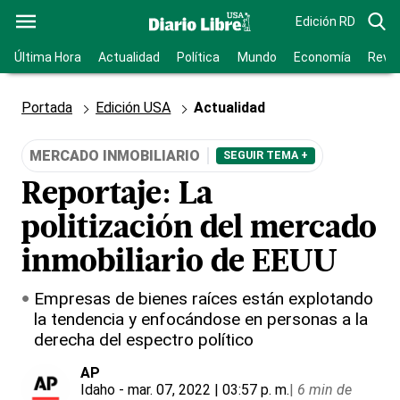
Edición RD
Última Hora
Actualidad
Política
Mundo
Economía
Revis
Portada
Edición USA
Actualidad
MERCADO INMOBILIARIO
SEGUIR TEMA +
Reportaje: La
politización del mercado
inmobiliario de EEUU
Empresas de bienes raíces están explotando
la tendencia y enfocándose en personas a la
derecha del espectro político
AP
Idaho
- mar. 07, 2022 | 03:57 p. m.
|
6 min de