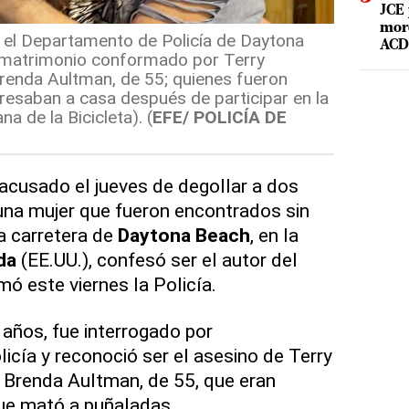
JCE 
mord
 el Departamento de Policía de Daytona
ACD 
 matrimonio conformado por Terry
renda Aultman, de 55; quienes fueron
resaban a casa después de participar en la
 de la Bicicleta). (
EFE/ POLICÍA DE
acusado el jueves de degollar a dos
 una mujer que fueron encontrados sin
na carretera de
Daytona Beach
, en la
da
(EE.UU.), confesó ser el autor del
rmó este viernes la Policía.
años, fue interrogado por
licía y reconoció ser el asesino de Terry
 Brenda Aultman, de 55, que eran
que mató a puñaladas.