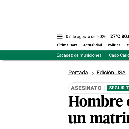
27
°C
80.
07 de agosto del 2026
Última Hora
Actualidad
Política
M
Escasez de municiones
Caso Carl
Portada
Edición USA
ASESINATO
SEGUIR 
Hombre c
un matrim