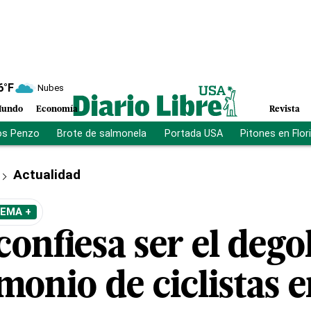
6
°F
Nubes
undo
Economía
Revista
os Penzo
Brote de salmonela
Portada USA
Pitones en Flor
Actualidad
TEMA +
onfiesa ser el dego
onio de ciclistas e