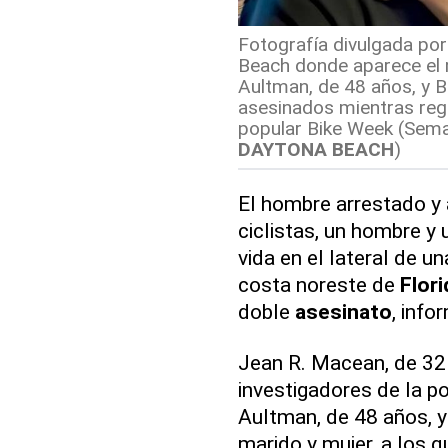
Fotografía divulgada por
Beach donde aparece el
Aultman, de 48 años, y B
asesinados mientras reg
popular Bike Week (Semana
DAYTONA BEACH
)
El hombre arrestado y 
ciclistas, un hombre y
vida en el lateral de u
costa noreste de
Flori
doble
asesinato
, info
Jean R. Macean, de 32 
investigadores de la po
Aultman, de 48 años, y
marido y mujer, a los 