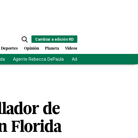
Cambiar a edición RD
Deportes
Opinión
Planeta
Videos
ida
Agente Rebecca DePaula
Adriano Espaillat
Multas a mi
llador de
n Florida