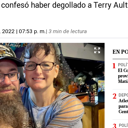
confesó haber degollado a Terry Aul
, 2022 | 07:53 p. m.
|
3 min de lectura
EN P
POLÍ
El C
prov
Matí
DEP
Atle
para
Cent
POLÍ