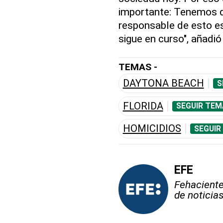
importante: Tenemos q
responsable de esto es
sigue en curso", añadi
TEMAS -
DAYTONA BEACH
S
FLORIDA
SEGUIR TEM
HOMICIDIOS
SEGUIR
EFE
Fehaciente,
de noticia