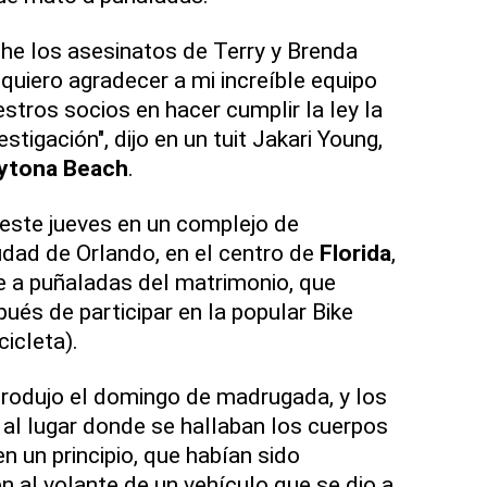
e los asesinatos de Terry y Brenda
uiero agradecer a mi increíble equipo
stros socios en hacer cumplir la ley la
stigación", dijo en un tuit Jakari Young,
ytona Beach
.
este jueves en un complejo de
dad de Orlando, en el centro de
Florida
,
e a puñaladas del matrimonio, que
ués de participar en la popular Bike
icleta).
produjo el domingo de madrugada, y los
al lugar donde se hallaban los cuerpos
en un principio, que habían sido
n al volante de un vehículo que se dio a