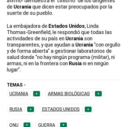
afirmó- demuestra el "cinismo" de los dirigentes
de
Ucrania
que dicen estar preocupados por la
suerte de su pueblo.
La embajadora de
Estados Unidos
, Linda
Thomas-Greenfield, le respondió que todas las
actividades de su país en
Ucrania
son
transparentes, y que ayudan a
Ucrania
"con orgullo
y de forma abierta" a gestionar laboratorios de
salud donde "no hay ningún programa (militar), ni
armas, ni en la frontera con
Rusia
ni en ningún
lugar".
TEMAS -
UCRANIA
ARMAS BIOLÓGICAS
+
+
RUSIA
ESTADOS UNIDOS
+
+
ONU
GUERRA
+
+