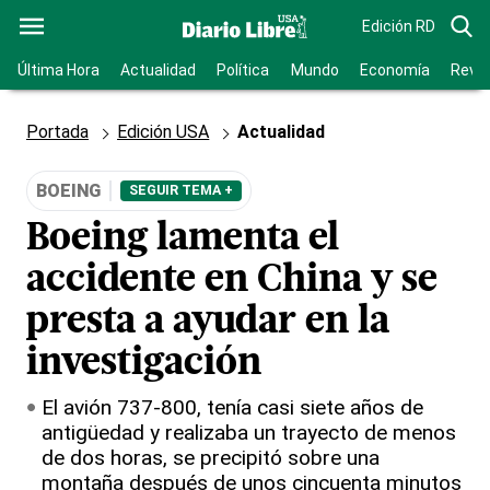
Edición RD
Última Hora
Actualidad
Política
Mundo
Economía
Revis
Portada
Edición USA
Actualidad
BOEING
SEGUIR TEMA +
Boeing lamenta el
accidente en China y se
presta a ayudar en la
investigación
El avión 737-800, tenía casi siete años de
antigüedad y realizaba un trayecto de menos
de dos horas, se precipitó sobre una
montaña después de unos cincuenta minutos