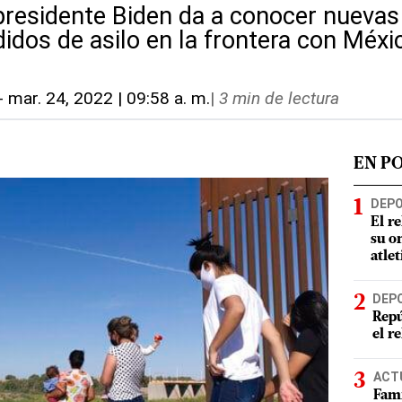
 presidente Biden da a conocer nueva
idos de asilo en la frontera con Méxi
-
mar. 24, 2022 | 09:58 a. m.
|
3 min de lectura
EN P
DEP
El r
su o
atle
DEP
Repú
el r
ACT
Fami