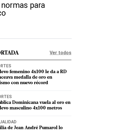
s normas para
co
Ver todos
ORTADA
ORTES
elevo femenino 4x100 le da a RD
nceava medalla de oro en
tismo con nuevo récord
ORTES
blica Dominicana vuela al oro en
elevo masculino 4x100 metros
UALIDAD
lia de Jean André Pumarol lo