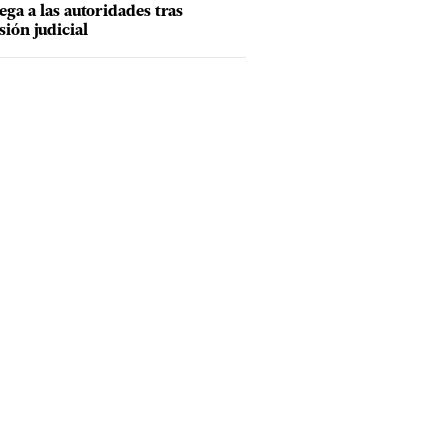
ega a las autoridades tras
sión judicial
n inmigrante ecuatoriano habla en una entrevista en su domicili
en el Bronx, Nueva York, 21 de octubre de 2021. El gobierno del
Joe Biden dio a conocer el jueves 24 de marzo de 2022 nuevas
ar los pedidos de asilo en la frontera con México con la espera
 en meses en lugar de años.
(
AP FOTO/EDUARDO MUNOZ ALVA