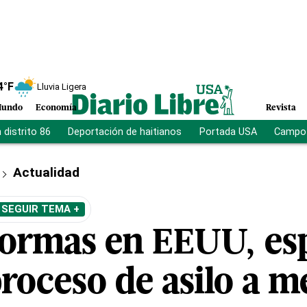
4
°F
Lluvia Ligera
undo
Economía
Revista
distrito 86
Deportación de haitianos
Portada USA
Campo 
Actualidad
SEGUIR TEMA +
ormas en EEUU, es
roceso de asilo a m