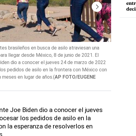
entr
deci
ARCHIVO - U
es brasileños en busca de asilo atraviesan una
temporario 
ara llegar desde México, 8 de junio de 2021. El
presidente 
Biden dio a conocer el jueves 24 de marzo de 2022
para proces
os pedidos de asilo en la frontera con México con
resolverlos
n meses en lugar de años.
(
AP FOTO/EUGENE
ARCHIVO
)
nte Joe Biden dio a conocer el jueves
cesar los pedidos de asilo en la
n la esperanza de resolverlos en
s.