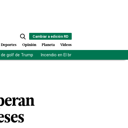
Cambiar a edición RD
Deportes
Opinión
Planeta
Videos
de golf de Trump
Incendio en El bronx
Muerte asistida en NY
peran
eses