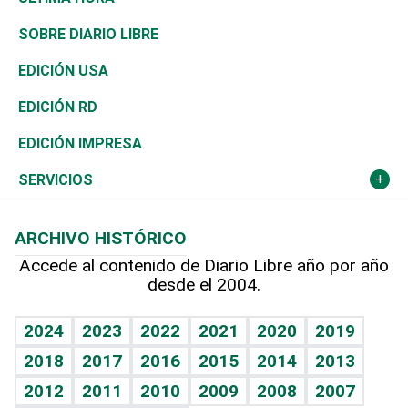
José Boquete
Asia
Consumo
Belleza
Golf
De buena tinta
Clima
Mundo
SOBRE DIARIO LIBRE
Reportajes
África
Vivienda
Buena Vida
Ciclismo
En Directo
Tecnología
Economía
EDICIÓN USA
Ocenanía
Telecom.
Sociales
Tenis
El Espía
Historia
Revista
EDICIÓN RD
Caribe
Global y variable
Novedades
Olimpismo
Noticiero Poteleche
Martes de tecnología
Deportes
EDICIÓN IMPRESA
Resto del mundo
Economía personal
Podcast Arte Libre
Más deportes
Columnistas
Cambio climático
Opinión
SERVICIOS
Macroeconomía
Mi mascota
Resultados deportivos
Lecturas
Planeta
Efemérides
ARCHIVO HISTÓRICO
Hablando con el pediatra
Línea de hit
Más firmas
Hecho en casa
Cumpleaños
Accede al contenido de Diario Libre año por año
desde el 2004.
Diario de nutrición
BRV
Mundo gamer
RSS
Vida y familia
TBT Deportivo
Guía del dinero
Horóscopos
2024
2023
2022
2021
2020
2019
Eñe
2018
2017
2016
2015
2014
2013
Crucigramas
2012
2011
2010
2009
2008
2007
Celebrando la vida