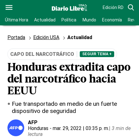
Edición RD
Última Hora
Actualidad
Política
Mundo
Economía
Revis
Portada
Edición USA
Actualidad
CAPO DEL NARCOTRÁFICO
SEGUIR TEMA +
Honduras extradita capo
del narcotráfico hacia
EEUU
Fue transportado en medio de un fuerte
dispositivo de seguridad
AFP
Honduras
- mar. 29, 2022 | 03:35 p. m.
|
3 min de
lectura