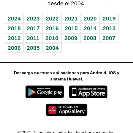
desde el 2004.
Diario de nutrición
Libreta deportiva
Columnistas
Mundo gamer
RSS
Vida y familia
BRV
Ágora
Guía del dinero
Horóscopos
2024
2023
2022
2021
2020
2019
Eñe
TBT Deportivo
2018
2017
2016
2015
2014
2013
2012
2011
2010
2009
2008
2007
Celebrando la vida
2006
2005
2004
Sin complejos
En pocas palabras
Descarga nuestras aplicaciones para Android, iOS y
Escuchando al corazón
sistema Huawei.
Economía Personal
Consulta Libre
© 2021 Diario Libre, todos los derechos reservados.