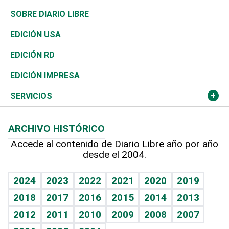
José Boquete
Asia
Consumo
Belleza
Golf
De buena tinta
Clima
Mundo
SOBRE DIARIO LIBRE
Reportajes
África
Vivienda
Buena Vida
Ciclismo
En Directo
Tecnología
Economía
EDICIÓN USA
Ocenanía
Telecom.
Sociales
Tenis
El Espía
Historia
Revista
EDICIÓN RD
Caribe
Global y variable
Novedades
Olimpismo
Noticiero Poteleche
Martes de tecnología
Deportes
EDICIÓN IMPRESA
Resto del mundo
Economía personal
Podcast Arte Libre
Más deportes
Columnistas
Cambio climático
Opinión
SERVICIOS
Macroeconomía
Mi mascota
Resultados deportivos
Lecturas
Planeta
Efemérides
ARCHIVO HISTÓRICO
Hablando con el pediatra
Línea de hit
Más firmas
Hecho en casa
Cumpleaños
Accede al contenido de Diario Libre año por año
desde el 2004.
Diario de nutrición
BRV
Mundo gamer
RSS
Vida y familia
TBT Deportivo
Guía del dinero
Horóscopos
2024
2023
2022
2021
2020
2019
Eñe
2018
2017
2016
2015
2014
2013
Crucigramas
2012
2011
2010
2009
2008
2007
Celebrando la vida