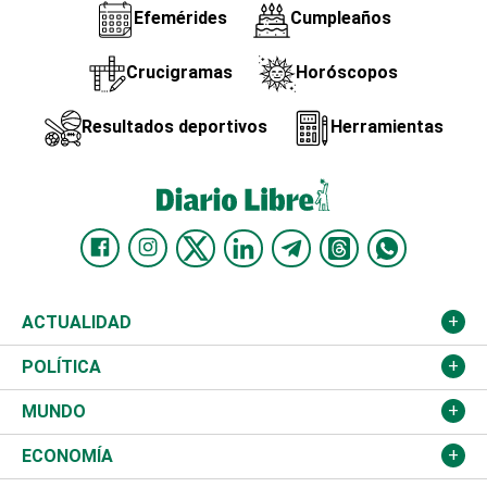
Efemérides
Cumpleaños
Crucigramas
Horóscopos
Resultados deportivos
Herramientas
ACTUALIDAD
Nacional
POLÍTICA
Ciudad
Partidos
MUNDO
Educación
JCE
Estados Unidos
ECONOMÍA