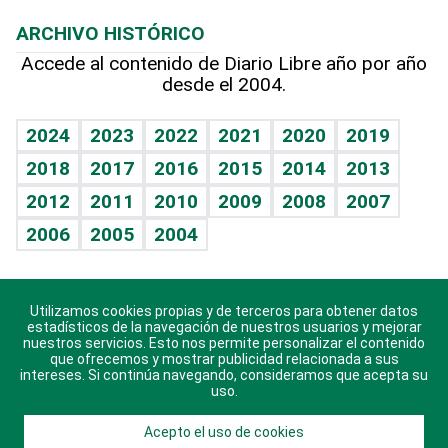
Macroeconomía
Mi mascota
Resultados deportivos
Lecturas
Planeta
Efemérides
ARCHIVO HISTÓRICO
Hablando con el pediatra
Línea de hit
Más firmas
Hecho en casa
Cumpleaños
Accede al contenido de Diario Libre año por año
desde el 2004.
Diario de nutrición
BRV
Mundo gamer
RSS
Vida y familia
TBT Deportivo
Guía del dinero
Horóscopos
2024
2023
2022
2021
2020
2019
Eñe
2018
2017
2016
2015
2014
2013
Crucigramas
2012
2011
2010
2009
2008
2007
Celebrando la vida
2006
2005
2004
Sin complejos
En pocas palabras
Utilizamos cookies propias y de terceros para obtener datos
Descarga nuestras aplicaciones para Android, iOS y
Escuchando al corazón
estadísticos de la navegación de nuestros usuarios y mejorar
sistema Huawei.
nuestros servicios. Esto nos permite personalizar el contenido
que ofrecemos y mostrar publicidad relacionada a sus
Economía Personal
intereses. Si continúa navegando, consideramos que acepta su
uso.
Consulta Libre
Acepto el uso de cookies