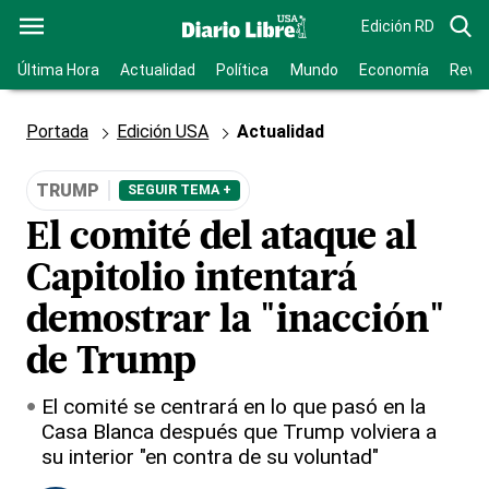
Edición RD
Última Hora
Actualidad
Política
Mundo
Economía
Revis
Portada
Edición USA
Actualidad
TRUMP
SEGUIR TEMA +
El comité del ataque al
Capitolio intentará
demostrar la "inacción"
de Trump
El comité se centrará en lo que pasó en la
Casa Blanca después que Trump volviera a
su interior "en contra de su voluntad"