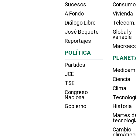
Sucesos
Consumo
A Fondo
Vivienda
Diálogo Libre
Telecom.
José Boquete
Global y
variable
Reportajes
Macroec
POLÍTICA
PLANET
Partidos
Medioam
JCE
Ciencia
TSE
Clima
Congreso
Nacional
Tecnolog
Gobierno
Historia
Martes d
tecnologí
Cambio
climático