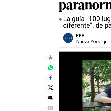
paranorm
La guía "100 lu
diferente", de p
EFE
Nueva York
-
jul