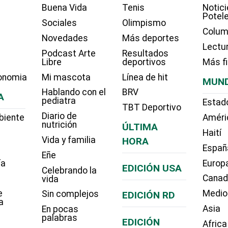
Buena Vida
Tenis
Notici
Potel
Sociales
Olimpismo
Colum
Novedades
Más deportes
Lectu
Podcast Arte
Resultados
Libre
deportivos
Más f
onomia
Mi mascota
Línea de hit
MUN
Hablando con el
BRV
A
pediatra
Estad
TBT Deportivo
Diario de
biente
Améri
nutrición
ÚLTIMA
Haití
Vida y familia
HORA
Españ
Eñe
ía
Europ
EDICIÓN USA
Celebrando la
Cana
vida
e
Medio
Sin complejos
EDICIÓN RD
a
Asia
En pocas
palabras
EDICIÓN
Africa