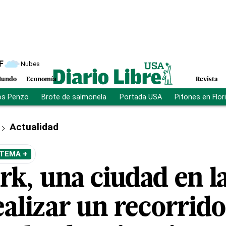
F
Nubes
undo
Economía
Revista
os Penzo
Brote de salmonela
Portada USA
Pitones en Flor
Actualidad
 TEMA +
rk, una ciudad en l
ealizar un recorrido