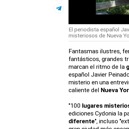
El periodista español Ja
misteriosos de Nueva Yor
Fantasmas ilustres, 
fantásticos, grandes t
marcan el ritmo de la
g
español Javier Peinad
misterio en una entrev
caliente del
Nueva Yor
"100
lugares misteri
ediciones Cydonia la p
diferente
", incluso "ex
gran ciudad más encan