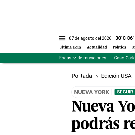
30
°C
86
°
07 de agosto del 2026
Última Hora
Actualidad
Política
M
Escasez de municiones
Caso Carl
Portada
Edición USA
NUEVA YORK
SEGUIR
Nueva Yo
podrás r