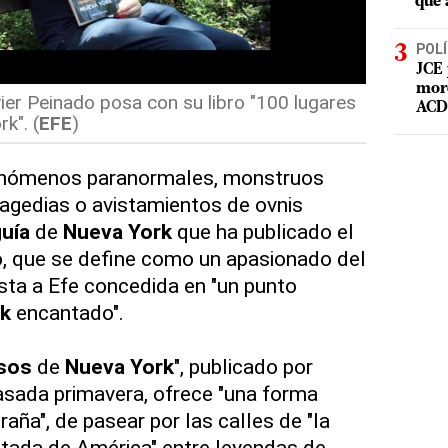
que 
POLÍ
JCE 
mord
vier Peinado posa con su libro "100 lugares
ACD 
k". (
EFE
)
fenómenos paranormales, monstruos
ragedias o avistamientos de ovnis
uía
de
Nueva York
que ha publicado el
o, que se define como un apasionado del
ista a Efe concedida en "un punto
k
encantado".
osos
de
Nueva York
", publicado por
asada primavera, ofrece "una forma
traña", de pasear por las calles de "la
tada de América" entre leyendas de