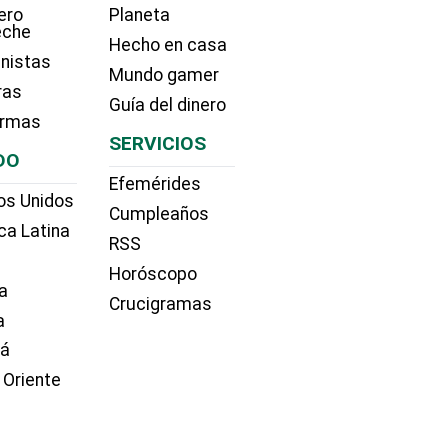
ero
Planeta
eche
Hecho en casa
nistas
Mundo gamer
ras
Guía del dinero
irmas
SERVICIOS
DO
Efemérides
os Unidos
Cumpleaños
ca Latina
RSS
Horóscopo
a
Crucigramas
a
dá
 Oriente