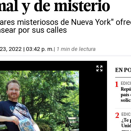
al y de misterio
gares misteriosos de Nueva York" ofr
asear por sus calles
. 23, 2022 | 03:42 p. m.
|
1 min de lectura
EN P
EDIC
Repú
país
soli
EDIC
¿Te 
Unid