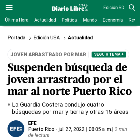
Edición RD
Última Hora
Actualidad
Política
Mundo
Economía
Revis
Portada
Edición USA
Actualidad
JOVEN ARRASTRADO POR MAR
SEGUIR TEMA +
Suspenden búsqueda de
joven arrastrado por el
mar al norte Puerto Rico
La Guardia Costera condujo cuatro
búsquedas por mar y tierra y otras 15 áreas
EFE
Puerto Rico
- jul. 27, 2022 | 08:05 a. m.
|
2 min
de lectura