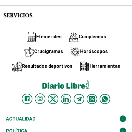
SERVICIOS
Efemérides
Cumpleaños
Crucigramas
Horóscopos
Resultados deportivos
Herramientas
ACTUALIDAD
Nacional
POLÍTICA