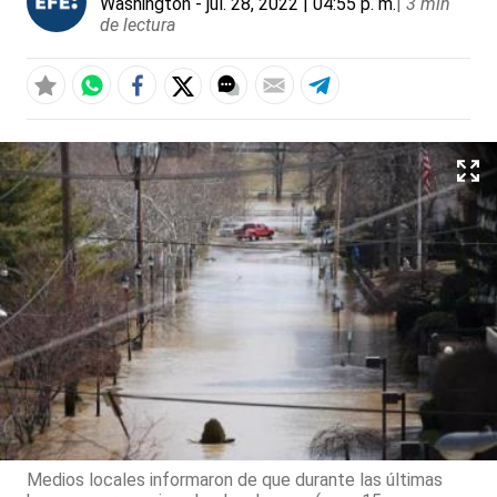
Washington
- jul. 28, 2022 | 04:55 p. m.
|
3 min
de lectura
Medios locales informaron de que durante las últimas