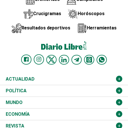
Crucigramas
Horóscopos
Resultados deportivos
Herramientas
ACTUALIDAD
Nacional
POLÍTICA
Ciudad
Partidos
MUNDO
Educación
JCE
Estados Unidos
ECONOMÍA
Salud
TSE
América Latina
Finanzas
REVISTA