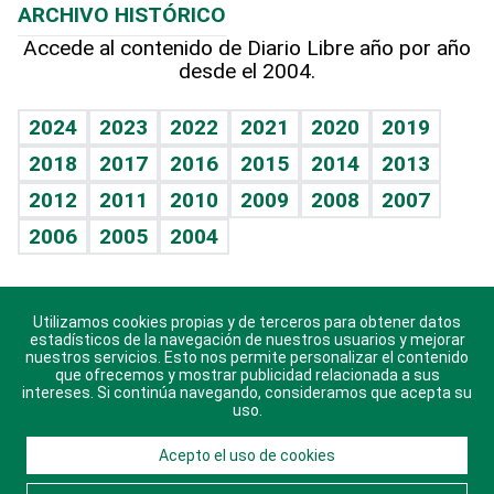
ARCHIVO HISTÓRICO
Hablando con el pediatra
Línea de hit
Más firmas
Hecho en casa
Cumpleaños
Accede al contenido de Diario Libre año por año
desde el 2004.
Diario de nutrición
BRV
Mundo gamer
RSS
Vida y familia
TBT Deportivo
Guía del dinero
Horóscopos
2024
2023
2022
2021
2020
2019
Eñe
2018
2017
2016
2015
2014
2013
Crucigramas
2012
2011
2010
2009
2008
2007
Celebrando la vida
2006
2005
2004
Sin complejos
En pocas palabras
Utilizamos cookies propias y de terceros para obtener datos
Descarga nuestras aplicaciones para Android, iOS y
Escuchando al corazón
estadísticos de la navegación de nuestros usuarios y mejorar
sistema Huawei.
nuestros servicios. Esto nos permite personalizar el contenido
que ofrecemos y mostrar publicidad relacionada a sus
Economía Personal
intereses. Si continúa navegando, consideramos que acepta su
uso.
Consulta Libre
Acepto el uso de cookies
© 2021 Diario Libre, todos los derechos reservados.