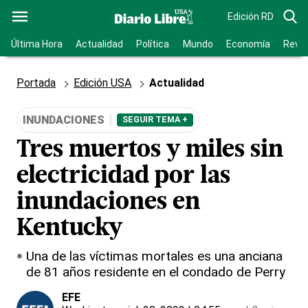
Edición RD
Última Hora
Actualidad
Política
Mundo
Economía
Revis
Portada
Edición USA
Actualidad
INUNDACIONES
SEGUIR TEMA +
Tres muertos y miles sin
electricidad por las
inundaciones en
Kentucky
Una de las víctimas mortales es una anciana
de 81 años residente en el condado de Perry
EFE