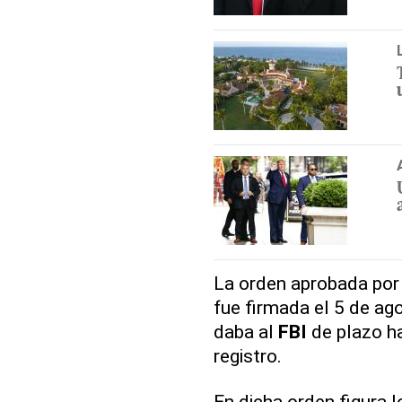
La orden aprobada por
fue firmada el 5 de ago
daba al
FBI
de plazo ha
registro.
En dicha orden figura l