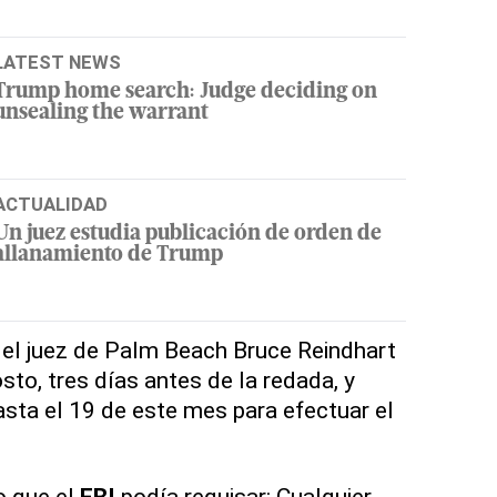
LATEST NEWS
Trump home search: Judge deciding on
unsealing the warrant
ACTUALIDAD
Un juez estudia publicación de orden de
allanamiento de Trump
 el juez de Palm Beach Bruce Reindhart
sto, tres días antes de la redada, y
sta el 19 de este mes para efectuar el
o que el
FBI
podía requisar: Cualquier