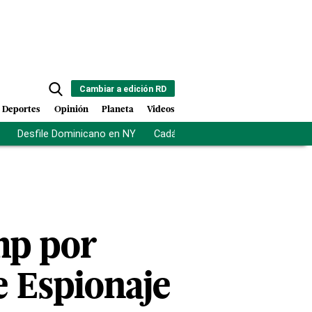
Cambiar a edición RD
Deportes
Opinión
Planeta
Videos
Desfile Dominicano en NY
Cadáveres en Chicago
Centro d
ump por
e Espionaje