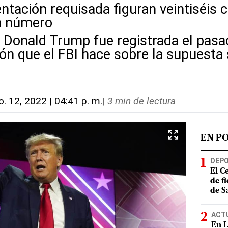
ntación requisada figuran veintiséis 
n número
e Donald Trump fue registrada el pas
ión que el FBI hace sobre la supuesta
o. 12, 2022 | 04:41 p. m.
|
3 min de lectura
EN P
DEP
El C
de f
de S
ACT
En L