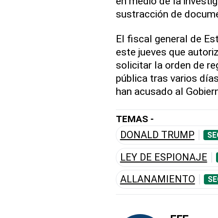
en medio de la investi
sustracción de docume
El fiscal general de Es
este jueves que autori
solicitar la orden de re
pública tras varios día
han acusado al Gobiern
TEMAS -
DONALD TRUMP
SE
LEY DE ESPIONAJE
ALLANAMIENTO
SE