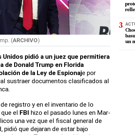
prot
rell
ACT
Choq
basu
mp. (
ARCHIVO
)
un m
s Unidos pidió a un juez que permitiera
nda de Donald Trump en Florida
olación de la Ley de Espionaj
e por
 al sustraer documentos clasificados al
nca.
de registro y en el inventario de lo
 que el
FBI
hizo el pasado lunes en Mar-
icos una vez que el fiscal general de
, pidió que dejaran de estar bajo