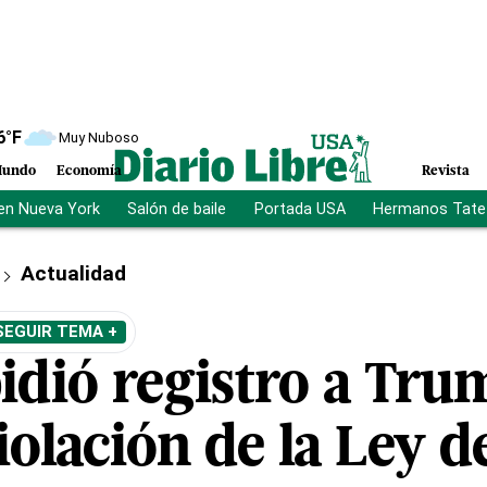
6
°F
Muy Nuboso
undo
Economía
Revista
en Nueva York
Salón de baile
Portada USA
Hermanos Tate
Actualidad
SEGUIR TEMA +
pidió registro a Tr
iolación de la Ley d