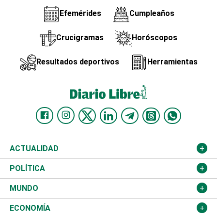
Efemérides
Cumpleaños
Crucigramas
Horóscopos
Resultados deportivos
Herramientas
ACTUALIDAD
Nacional
POLÍTICA
Ciudad
Partidos
MUNDO
Educación
JCE
Estados Unidos
ECONOMÍA