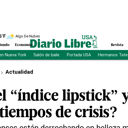
6
°F
Algo De Nubes
undo
Economía
Revista
en Nueva York
Salón de baile
Portada USA
Hermanos Tate
Actualidad
l “índice lipstick” 
tiempos de crisis?