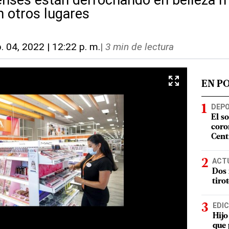
nses están derrochando en belleza m
 otros lugares
. 04, 2022 | 12:22 p. m.
|
3 min de lectura
EN P
DEP
El s
coro
Cent
ACT
Dos 
tiro
EDIC
Hijo
que 