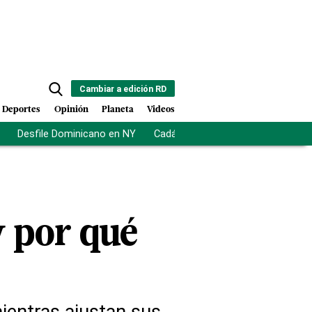
Cambiar a edición RD
Deportes
Opinión
Planeta
Videos
Desfile Dominicano en NY
Cadáveres en Chicago
Centro d
y por qué