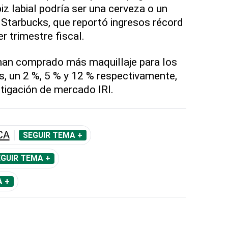
piz labial podría ser una cerveza o un
Starbucks, que reportó ingresos récord
r trimestre fiscal.
an comprado más maquillaje para los
ios, un 2 %, 5 % y 12 % respectivamente,
stigación de mercado IRI.
CA
SEGUIR TEMA +
GUIR TEMA +
A +