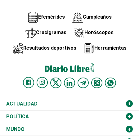
Efemérides
Cumpleaños
Crucigramas
Horóscopos
Resultados deportivos
Herramientas
ACTUALIDAD
Nacional
POLÍTICA
Ciudad
Partidos
MUNDO