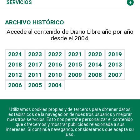
Resto del mundo
Economía personal
Podcast Arte Libre
Más deportes
Columnistas
Cambio climático
Opinión
SERVICIOS
Macroeconomía
Mi mascota
Resultados deportivos
Lecturas
Planeta
Efemérides
ARCHIVO HISTÓRICO
Hablando con el pediatra
Línea de hit
Más firmas
Hecho en casa
Cumpleaños
Accede al contenido de Diario Libre año por año
desde el 2004.
Diario de nutrición
BRV
Mundo gamer
RSS
Vida y familia
TBT Deportivo
Guía del dinero
Horóscopos
2024
2023
2022
2021
2020
2019
Eñe
2018
2017
2016
2015
2014
2013
Crucigramas
2012
2011
2010
2009
2008
2007
Celebrando la vida
2006
2005
2004
Sin complejos
En pocas palabras
Utilizamos cookies propias y de terceros para obtener datos
Descarga nuestras aplicaciones para Android, iOS y
Escuchando al corazón
estadísticos de la navegación de nuestros usuarios y mejorar
sistema Huawei.
nuestros servicios. Esto nos permite personalizar el contenido
que ofrecemos y mostrar publicidad relacionada a sus
Economía Personal
intereses. Si continúa navegando, consideramos que acepta su
uso.
Consulta Libre