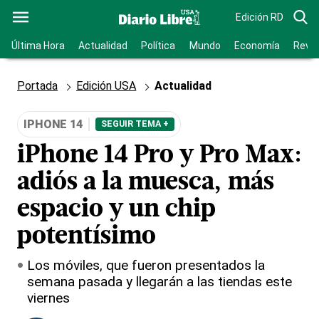
Edición RD
Última Hora
Actualidad
Política
Mundo
Economía
Revis
Portada
Edición USA
Actualidad
IPHONE 14
SEGUIR TEMA +
iPhone 14 Pro y Pro Max:
adiós a la muesca, más
espacio y un chip
potentísimo
Los móviles, que fueron presentados la
semana pasada y llegarán a las tiendas este
viernes