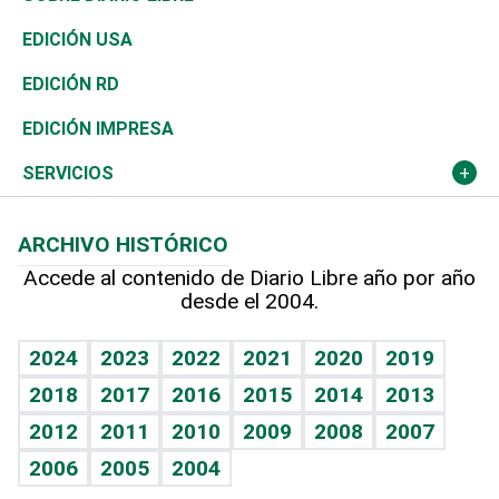
Reportajes
África
Vivienda
Buena Vida
Ciclismo
En Directo
Tecnología
Economía
EDICIÓN USA
Ocenanía
Telecom.
Sociales
Tenis
El Espía
Historia
Revista
EDICIÓN RD
Caribe
Global y variable
Novedades
Olimpismo
Noticiero Poteleche
Martes de tecnología
Deportes
EDICIÓN IMPRESA
Resto del mundo
Economía personal
Podcast Arte Libre
Más deportes
Columnistas
Cambio climático
Opinión
SERVICIOS
Macroeconomía
Mi mascota
Resultados deportivos
Lecturas
Planeta
Efemérides
ARCHIVO HISTÓRICO
Hablando con el pediatra
Línea de hit
Más firmas
Hecho en casa
Cumpleaños
Accede al contenido de Diario Libre año por año
desde el 2004.
Diario de nutrición
BRV
Mundo gamer
RSS
Vida y familia
TBT Deportivo
Guía del dinero
Horóscopos
2024
2023
2022
2021
2020
2019
Eñe
2018
2017
2016
2015
2014
2013
Crucigramas
2012
2011
2010
2009
2008
2007
Celebrando la vida
2006
2005
2004
Sin complejos