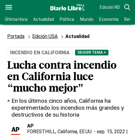
Edición RD
Última Hora
Actualidad
Política
Mundo
Economía
Revis
Portada
Edición USA
Actualidad
INCENDIO EN CALIFORNIA
SEGUIR TEMA +
Lucha contra incendio
en California luce
“mucho mejor”
En los últimos cinco años, California ha
experimentado los incendios más grandes y
destructivos de su historia
AP
FORESTHILL, California, EE.UU.
- sep. 15, 2022 |