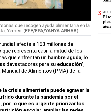
San
ACT
El t
piez
rsonas que recogen ayuda alimentaria en la
aten
da, Yemen. (
EFE/EPA/YAHYA ARHAB
)
undial afecta a 153 millones de
 que representa casi la mitad de los
nas que enfrentan un
hambre aguda
, lo
ias devastadoras para su
educación
",
a Mundial de Alimentos (PMA) de la
 la crisis alimentaria puede agravar la
ufrido durante la pandemia por el
, por lo que es urgente priorizar los
nutrición escolar, ampliar las redes