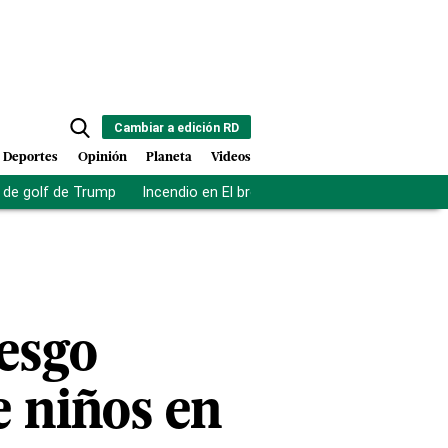
Cambiar a edición RD
Deportes
Opinión
Planeta
Videos
de golf de Trump
Incendio en El bronx
Muerte asistida en NY
iesgo
e niños en