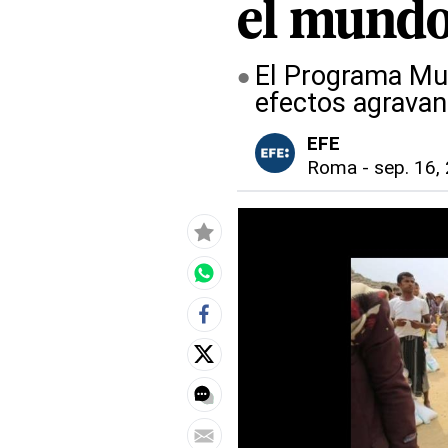
el mund
El Programa Mun
efectos agravant
EFE
Roma
-
sep. 16,