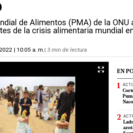
o
dial de Alimentos (PMA) de la ONU a
es de la crisis alimentaria mundial en
 2022 | 10:05 a. m.
|
3 min de lectura
EN P
ACT
Cort
Puma
Nac
ACT
Ladr
azot