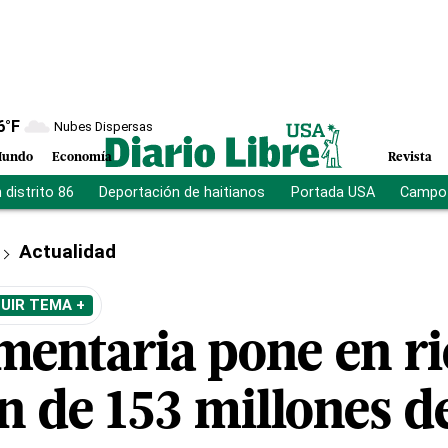
6
°F
Nubes Dispersas
undo
Economía
Revista
distrito 86
Deportación de haitianos
Portada USA
Campo 
Actualidad
UIR TEMA +
imentaria pone en r
n de 153 millones d