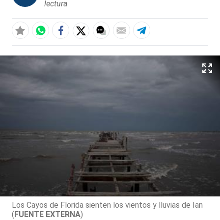
lectura
Los Cayos de Florida sienten los vientos y lluvias de Ian
(
FUENTE EXTERNA
)