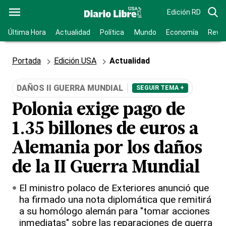
Edición RD
Última Hora
Actualidad
Política
Mundo
Economía
Revis
Portada
Edición USA
Actualidad
DAÑOS II GUERRA MUNDIAL
SEGUIR TEMA +
Polonia exige pago de
1.35 billones de euros a
Alemania por los daños
de la II Guerra Mundial
El ministro polaco de Exteriores anunció que
ha firmado una nota diplomática que remitirá
a su homólogo alemán para "tomar acciones
inmediatas" sobre las reparaciones de guerra