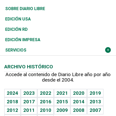
José Boquete
Asia
Consumo
Belleza
Golf
De buena tinta
Clima
Mundo
SOBRE DIARIO LIBRE
Reportajes
África
Vivienda
Buena Vida
Ciclismo
En Directo
Tecnología
Economía
EDICIÓN USA
Ocenanía
Telecom.
Sociales
Tenis
El Espía
Historia
Revista
EDICIÓN RD
Caribe
Global y variable
Novedades
Olimpismo
Noticiero Poteleche
Martes de tecnología
Deportes
EDICIÓN IMPRESA
Resto del mundo
Economía personal
Podcast Arte Libre
Más deportes
Columnistas
Cambio climático
Opinión
SERVICIOS
Macroeconomía
Mi mascota
Resultados deportivos
Lecturas
Planeta
Efemérides
ARCHIVO HISTÓRICO
Hablando con el pediatra
Línea de hit
Más firmas
Hecho en casa
Cumpleaños
Accede al contenido de Diario Libre año por año
desde el 2004.
Diario de nutrición
BRV
Mundo gamer
RSS
Vida y familia
TBT Deportivo
Guía del dinero
Horóscopos
2024
2023
2022
2021
2020
2019
Eñe
2018
2017
2016
2015
2014
2013
Crucigramas
2012
2011
2010
2009
2008
2007
Celebrando la vida