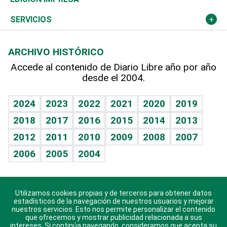
Resto del mundo
Economía personal
Podcast Arte Libre
Más deportes
Columnistas
Cambio climático
Opinión
SERVICIOS
Macroeconomía
Mi mascota
Resultados deportivos
Lecturas
Planeta
Efemérides
ARCHIVO HISTÓRICO
Hablando con el pediatra
Línea de hit
Más firmas
Hecho en casa
Cumpleaños
Accede al contenido de Diario Libre año por año
desde el 2004.
Diario de nutrición
BRV
Mundo gamer
RSS
Vida y familia
TBT Deportivo
Guía del dinero
Horóscopos
2024
2023
2022
2021
2020
2019
Eñe
2018
2017
2016
2015
2014
2013
Crucigramas
2012
2011
2010
2009
2008
2007
Celebrando la vida
2006
2005
2004
Sin complejos
En pocas palabras
Utilizamos cookies propias y de terceros para obtener datos
Descarga nuestras aplicaciones para Android, iOS y
Escuchando al corazón
estadísticos de la navegación de nuestros usuarios y mejorar
sistema Huawei.
nuestros servicios. Esto nos permite personalizar el contenido
que ofrecemos y mostrar publicidad relacionada a sus
Economía Personal
intereses. Si continúa navegando, consideramos que acepta su