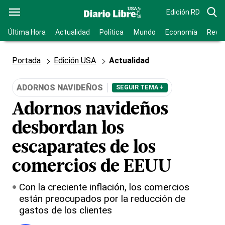
Edición RD
Última Hora
Actualidad
Política
Mundo
Economía
Revis
Portada
Edición USA
Actualidad
ADORNOS NAVIDEÑOS
SEGUIR TEMA +
Adornos navideños
desbordan los
escaparates de los
comercios de EEUU
Con la creciente inflación, los comercios
están preocupados por la reducción de
gastos de los clientes