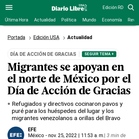
Edición RD
Última Hora
Actualidad
Política
Mundo
Economía
Revis
Portada
Edición USA
Actualidad
DÍA DE ACCIÓN DE GRACIAS
SEGUIR TEMA +
Migrantes se apoyan en
el norte de México por el
Día de Acción de Gracias
Refugiados y directivos cocinaron pavos y
puré para los huéspedes del lugar y los
migrantes venezolanos a orillas del Bravo
EFE
México
- nov. 25, 2022 | 11:53 a. m.
|
3 min de