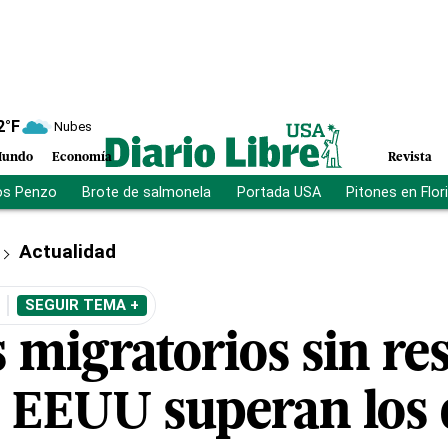
2
°F
Nubes
undo
Economía
Revista
os Penzo
Brote de salmonela
Portada USA
Pitones en Flor
Actualidad
SEGUIR TEMA +
 migratorios sin re
e EEUU superan los 