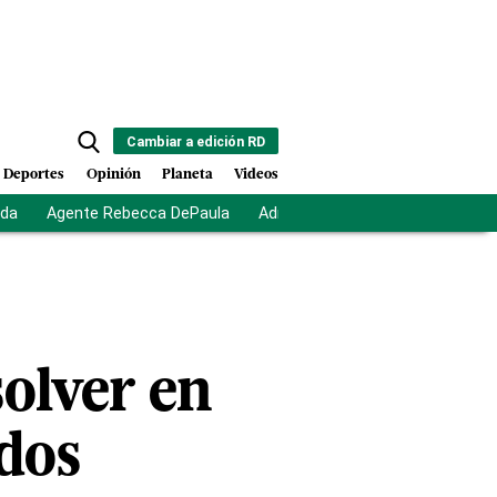
Cambiar a edición RD
Deportes
Opinión
Planeta
Videos
ida
Agente Rebecca DePaula
Adriano Espaillat
Multas a mi
solver en
dos