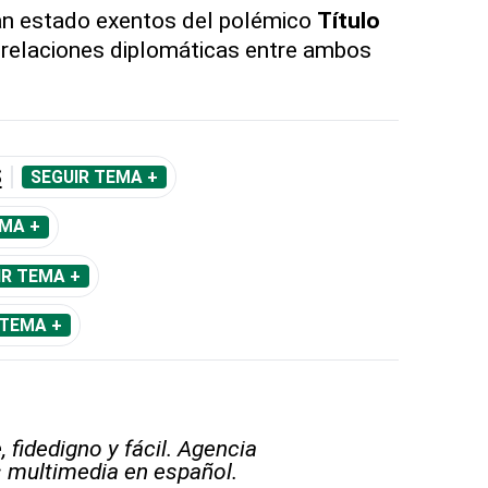
n estado exentos del polémico
Título
e relaciones diplomáticas entre ambos
S
SEGUIR TEMA +
EMA +
IR TEMA +
 TEMA +
 fidedigno y fácil. Agencia
s multimedia en español.