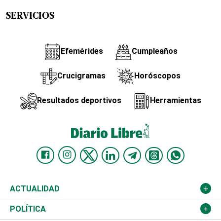
SERVICIOS
Efemérides
Cumpleaños
Crucigramas
Horóscopos
Resultados deportivos
Herramientas
ACTUALIDAD
Nacional
POLÍTICA