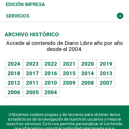
Caribe
Global y variable
Novedades
Olimpismo
Noticiero Poteleche
Martes de tecnología
Deportes
EDICIÓN IMPRESA
Resto del mundo
Economía personal
Podcast Arte Libre
Más deportes
Columnistas
Cambio climático
Opinión
SERVICIOS
Macroeconomía
Mi mascota
Resultados deportivos
Lecturas
Planeta
Efemérides
ARCHIVO HISTÓRICO
Hablando con el pediatra
Línea de hit
Más firmas
Hecho en casa
Cumpleaños
Accede al contenido de Diario Libre año por año
desde el 2004.
Diario de nutrición
BRV
Mundo gamer
RSS
Vida y familia
TBT Deportivo
Guía del dinero
Horóscopos
2024
2023
2022
2021
2020
2019
Eñe
2018
2017
2016
2015
2014
2013
Crucigramas
2012
2011
2010
2009
2008
2007
Celebrando la vida
2006
2005
2004
Sin complejos
En pocas palabras
Utilizamos cookies propias y de terceros para obtener datos
Descarga nuestras aplicaciones para Android, iOS y
Escuchando al corazón
estadísticos de la navegación de nuestros usuarios y mejorar
sistema Huawei.
nuestros servicios. Esto nos permite personalizar el contenido
que ofrecemos y mostrar publicidad relacionada a sus