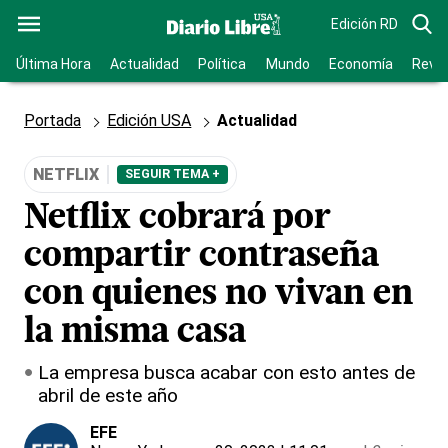
Edición RD
Última Hora
Actualidad
Política
Mundo
Economía
Revis
Portada
Edición USA
Actualidad
NETFLIX
SEGUIR TEMA +
Netflix cobrará por
compartir contraseña
con quienes no vivan en
la misma casa
La empresa busca acabar con esto antes de
abril de este año
EFE