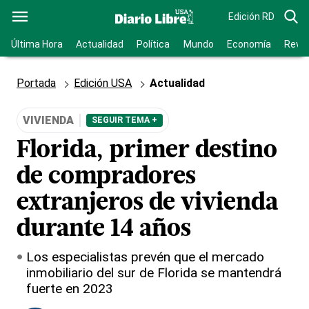
Edición RD
Última Hora
Actualidad
Política
Mundo
Economía
Revis
Portada
Edición USA
Actualidad
VIVIENDA
SEGUIR TEMA +
Florida, primer destino
de compradores
extranjeros de vivienda
durante 14 años
Los especialistas prevén que el mercado
inmobiliario del sur de Florida se mantendrá
fuerte en 2023