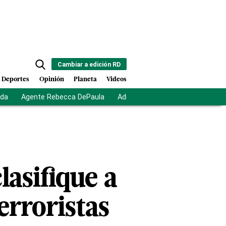
Cambiar a edición RD
Deportes
Opinión
Planeta
Videos
ida
Agente Rebecca DePaula
Adriano Espaillat
Multas a mi
lasifique a
rroristas