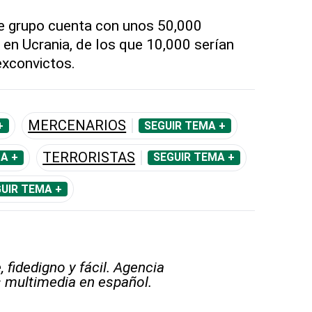
te grupo cuenta con unos 50,000
en Ucrania, de los que 10,000 serían
exconvictos.
MERCENARIOS
+
SEGUIR TEMA +
TERRORISTAS
A +
SEGUIR TEMA +
UIR TEMA +
 fidedigno y fácil. Agencia
s multimedia en español.