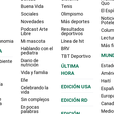
Quo
Buena Vida
Tenis
El Esp
Sociales
Olimpismo
Notici
Novedades
Más deportes
Potel
Podcast Arte
Resultados
Colum
Libre
deportivos
Lectu
onomia
Mi mascota
Línea de hit
Más f
Hablando con el
BRV
A
pediatra
MUN
TBT Deportivo
Diario de
biente
nutrición
ÚLTIMA
Estad
Vida y familia
HORA
Améri
Eñe
Haití
ía
EDICIÓN USA
Celebrando la
Españ
vida
Europ
e
Sin complejos
EDICIÓN RD
a
Cana
En pocas
Medio
palabras
EDICIÓN