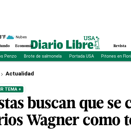
8
°F
Nubes
undo
Economía
Revista
os Penzo
Brote de salmonela
Portada USA
Pitones en Flor
Actualidad
IR TEMA +
tas buscan que se c
ios Wagner como te