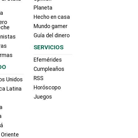
Planeta
ía
Hecho en casa
ero
Mundo gamer
eche
Guía del dinero
nistas
ras
SERVICIOS
irmas
Efemérides
DO
Cumpleaños
RSS
os Unidos
Horóscopo
ca Latina
Juegos
a
a
dá
 Oriente