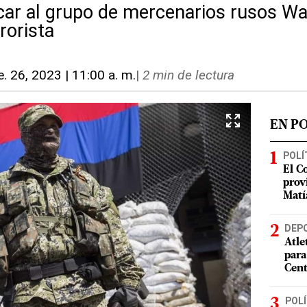
icar al grupo de mercenarios rusos 
rorista
e. 26, 2023 | 11:00 a. m.
|
2 min de lectura
EN P
POLÍ
El C
prov
Matí
DEP
Atle
para
Cent
POLÍ