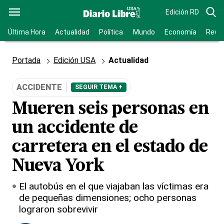
Edición RD
Última Hora
Actualidad
Política
Mundo
Economía
Revis
Portada
Edición USA
Actualidad
ACCIDENTE
SEGUIR TEMA +
Mueren seis personas en
un accidente de
carretera en el estado de
Nueva York
El autobús en el que viajaban las víctimas era
de pequeñas dimensiones; ocho personas
lograron sobrevivir