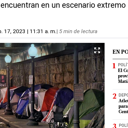
 encuentran en un escenario extremo e
b. 17, 2023 | 11:31 a. m.
|
5 min de lectura
EN P
POLÍ
El C
prov
Matí
DEP
Atle
para
Cent
POLÍ