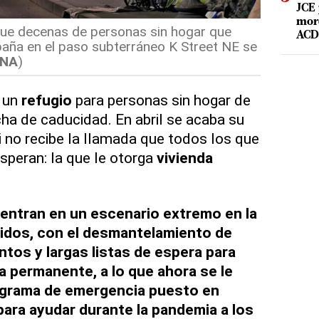
JCE 
mord
 que decenas de personas sin hogar que
ACD 
paña en el paso subterráneo K Street NE se
RNA
)
n un
refugio
para personas sin hogar de
ha de caducidad. En abril se acaba su
i no recibe la llamada que todos los que
esperan: la que le otorga
vivienda
entran en un escenario extremo en la
nidos, con el desmantelamiento de
s y largas listas de espera para
a permanente, a lo que ahora se le
rograma de emergencia puesto en
para ayudar durante la pandemia a los