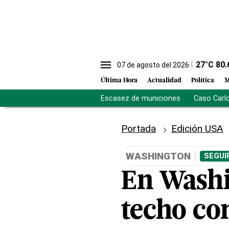
27
°C
80.
07 de agosto del 2026
Última Hora
Actualidad
Política
M
Escasez de municiones
Caso Carl
Portada
Edición USA
WASHINGTON
SEGUI
En Washi
techo co