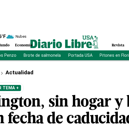
6
°F
Nubes
undo
Economía
Revista
os Penzo
Brote de salmonela
Portada USA
Pitones en Flor
Actualidad
R TEMA +
ngton, sin hogar y 
n fecha de caducida