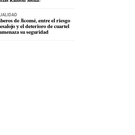
tías Ramón Mella?
UALIDAD
eros de Jicomé, entre el riesgo
esalojo y el deterioro de cuartel
amenaza su seguridad