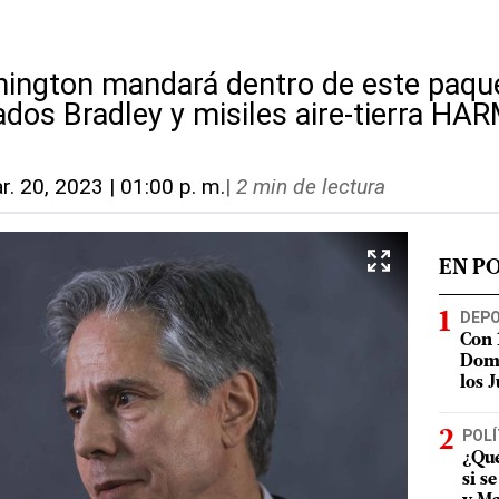
ngton mandará dentro de este paquet
ados Bradley y misiles aire-tierra HA
r. 20, 2023 | 01:00 p. m.
|
2 min de lectura
EN P
DEP
Con 
Domi
los 
POLÍ
¿Qué
si s