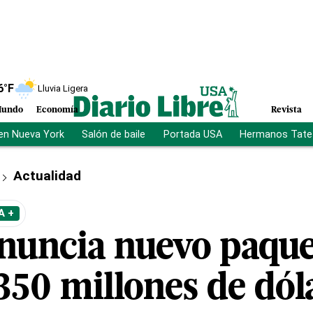
6
°F
Lluvia Ligera
undo
Economía
Revista
en Nueva York
Salón de baile
Portada USA
Hermanos Tate
Actualidad
A +
nuncia nuevo paque
350 millones de dól