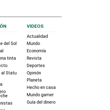
IÓN
VIDEOS
Actualidad
e del Sol
Mundo
ial
Economía
na tinta
Revista
ecto
Deportes
 al Statu
Opinión
Planeta
ía
Hecho en casa
ero
Mundo gamer
eche
Guía del dinero
nistas