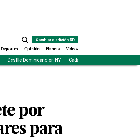
Cambiar a edición RD
Deportes
Opinión
Planeta
Videos
Desfile Dominicano en NY
Cadáveres en Chicago
Centro d
te por
ares para