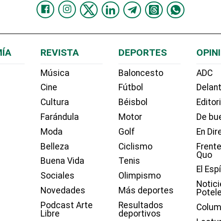
ÍA
REVISTA
DEPORTES
OPIN
Música
Baloncesto
ADC
Cine
Fútbol
Delant
Cultura
Béisbol
Editor
Farándula
Motor
De bue
Moda
Golf
En Dir
Belleza
Ciclismo
Frente
Quo
Buena Vida
Tenis
El Esp
Sociales
Olimpismo
Notici
Novedades
Más deportes
Potel
Podcast Arte
Resultados
Colum
Libre
deportivos