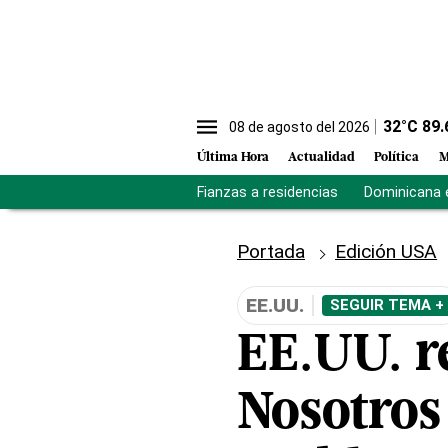
32
°C
89.
08 de agosto del 2026
Última Hora
Actualidad
Política
M
Fianzas a residencias
Dominicana 
Portada
Edición USA
EE.UU.
SEGUIR TEMA +
EE.UU. r
Nosotros