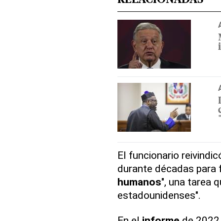
RELACIONADAS
El funcionario reivindi
durante décadas para f
humanos
", una tarea 
estadounidenses".
En el
informe
de 2022,