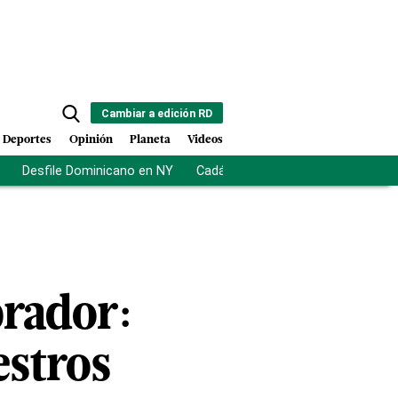
Cambiar a edición RD
Deportes
Opinión
Planeta
Videos
Desfile Dominicano en NY
Cadáveres en Chicago
Centro d
rador:
stros