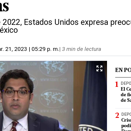
as
e 2022, Estados Unidos expresa preocu
éxico
r. 21, 2023 | 05:29 p. m.
|
3 min de lectura
EN P
DEP
El C
de f
de S
DEP
Cris
podi