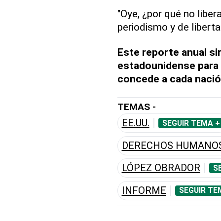
"Oye, ¿por qué no libe
periodismo y de libert
Este reporte anual si
estadounidense para 
concede a cada nació
TEMAS -
EE.UU.
SEGUIR TEMA +
DERECHOS HUMANO
LÓPEZ OBRADOR
S
INFORME
SEGUIR TE