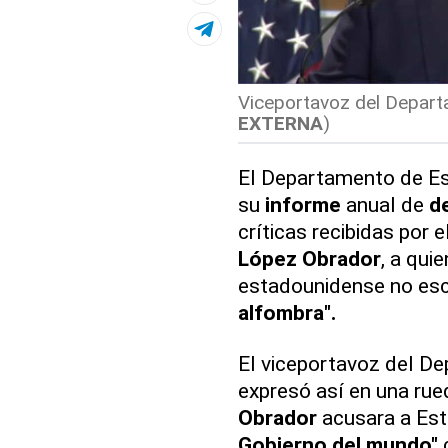
Viceportavoz del Depart
EXTERNA
)
El Departamento de Es
su
informe
anual de
d
críticas recibidas por
López Obrador
, a qui
estadounidense no e
alfombra".
El viceportavoz del D
expresó así en una ru
Obrador
acusara a Est
Gobierno del mundo"