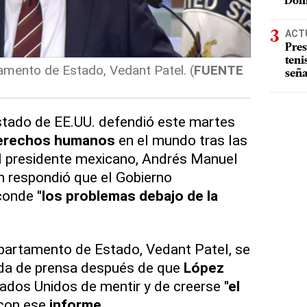
Dom
ACT
Pres
teni
amento de Estado, Vedant Patel. (
FUENTE
seña
tado de EE.UU. defendió este martes
erechos humanos
en el mundo tras las
 el presidente mexicano, Andrés Manuel
en respondió que el Gobierno
sconde
"los problemas debajo de la
epartamento de Estado, Vedant Patel, se
eda de prensa después de que
López
ados Unidos de mentir y de creerse
"el
con ese
informe
.