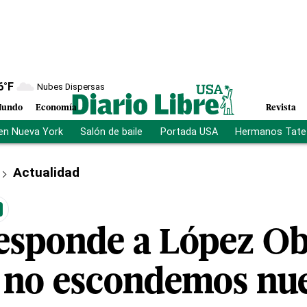
6
°F
Nubes Dispersas
undo
Economía
Revista
en Nueva York
Salón de baile
Portada USA
Hermanos Tate
Actualidad
esponde a López Ob
 no escondemos nue