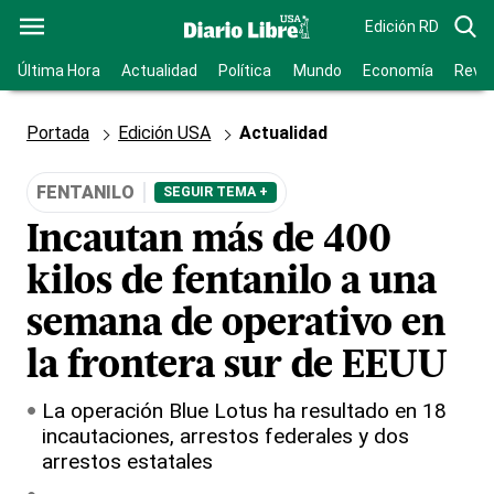
Edición RD
Última Hora
Actualidad
Política
Mundo
Economía
Revis
Portada
Edición USA
Actualidad
FENTANILO
SEGUIR TEMA +
Incautan más de 400
kilos de fentanilo a una
semana de operativo en
la frontera sur de EEUU
La operación Blue Lotus ha resultado en 18
incautaciones, arrestos federales y dos
arrestos estatales