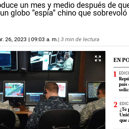
oduce un mes y medio después de que
un globo "espía" chino que sobrevoló 
r. 26, 2023 | 09:03 a. m.
|
3 min de lectura
EN P
EDIC
Repú
país
soli
EDIC
¿Te 
Unid
que 