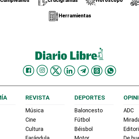
Cumpleaños
Crucigramas
Horóscopo
Herramientas
ÍA
REVISTA
DEPORTES
OPIN
Música
Baloncesto
ADC
Cine
Fútbol
Mirada
Cultura
Béisbol
Editor
Farándula
Motor
De bue