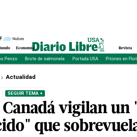
F
Nubes
undo
Economía
Revista
os Penzo
Brote de salmonela
Portada USA
Pitones en Flor
Actualidad
SEGUIR TEMA +
 Canadá vigilan un 
ido" que sobrevuel