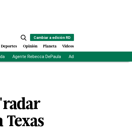
Cambiar a edición RD
Deportes
Opinión
Planeta
Videos
ida
Agente Rebecca DePaula
Adriano Espaillat
Multas a mi
"radar
a Texas