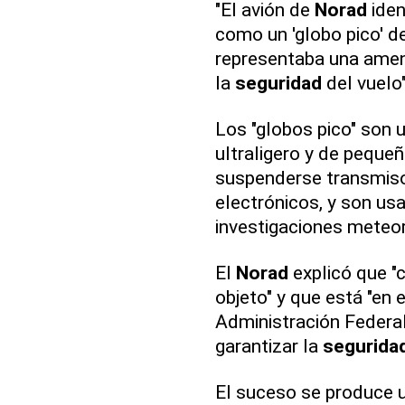
"El avión de
Norad
iden
como un 'globo pico' de
representaba una amena
la
seguridad
del vuelo"
Los "globos pico" son 
ultraligero y de pequ
suspenderse transmiso
electrónicos, y son us
investigaciones meteor
El
Norad
explicó que "
objeto" y que está "en 
Administración Federal
garantizar la
segurida
El suceso se produce 