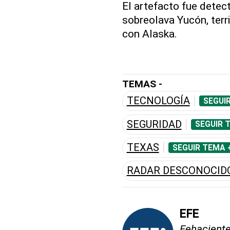
El artefacto fue detec
sobreolava Yucón, terri
con Alaska.
TEMAS -
TECNOLOGÍA
SEGUI
SEGURIDAD
SEGUIR 
TEXAS
SEGUIR TEMA 
RADAR DESCONOCID
EFE
Fehaciente,