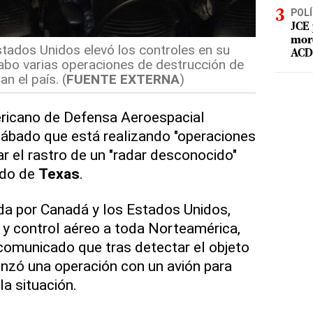
POLÍ
JCE 
mord
stados Unidos elevó los controles en su
ACD 
cabo varias operaciones de destrucción de
n el país. (
FUENTE EXTERNA
)
icano de Defensa Aeroespacial
sábado que está realizando "operaciones
gar el rastro de un "radar desconocido"
ado de
Texas
.
da por Canadá y los Estados Unidos,
y control aéreo a toda Norteamérica,
 comunicado que tras detectar el objeto
nzó una operación con un avión para
la situación.