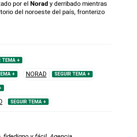
tado por el
Norad
y derribado mientras
torio del noroeste del país, fronterizo
R TEMA +
NORAD
TEMA +
SEGUIR TEMA +
+
O
SEGUIR TEMA +
 fidedigno y fácil. Agencia