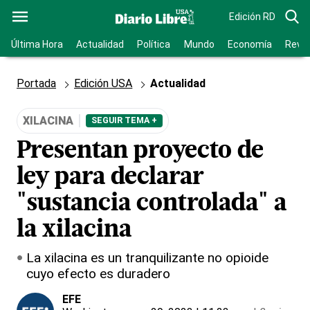
Edición RD
Última Hora
Actualidad
Política
Mundo
Economía
Revis
Portada
Edición USA
Actualidad
XILACINA
SEGUIR TEMA +
Presentan proyecto de
ley para declarar
"sustancia controlada" a
la xilacina
La xilacina es un tranquilizante no opioide
cuyo efecto es duradero
EFE