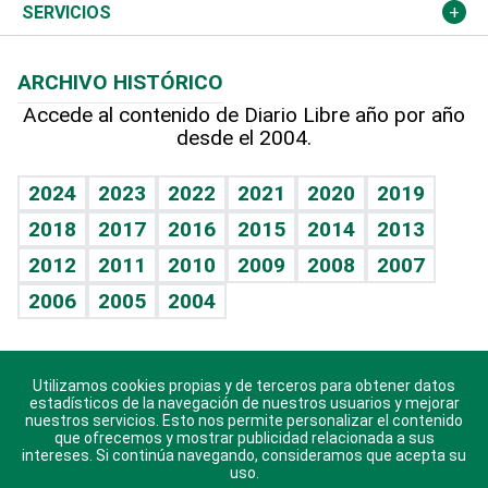
Resto del mundo
Economía personal
Podcast Arte Libre
Más deportes
Columnistas
Cambio climático
Opinión
SERVICIOS
Macroeconomía
Mi mascota
Resultados deportivos
Lecturas
Planeta
Efemérides
ARCHIVO HISTÓRICO
Hablando con el pediatra
Línea de hit
Más firmas
Hecho en casa
Cumpleaños
Accede al contenido de Diario Libre año por año
desde el 2004.
Diario de nutrición
BRV
Mundo gamer
RSS
Vida y familia
TBT Deportivo
Guía del dinero
Horóscopos
2024
2023
2022
2021
2020
2019
Eñe
2018
2017
2016
2015
2014
2013
Crucigramas
2012
2011
2010
2009
2008
2007
Celebrando la vida
2006
2005
2004
Sin complejos
En pocas palabras
Utilizamos cookies propias y de terceros para obtener datos
Descarga nuestras aplicaciones para Android, iOS y
Escuchando al corazón
estadísticos de la navegación de nuestros usuarios y mejorar
sistema Huawei.
nuestros servicios. Esto nos permite personalizar el contenido
que ofrecemos y mostrar publicidad relacionada a sus
Economía Personal
intereses. Si continúa navegando, consideramos que acepta su
uso.
Consulta Libre