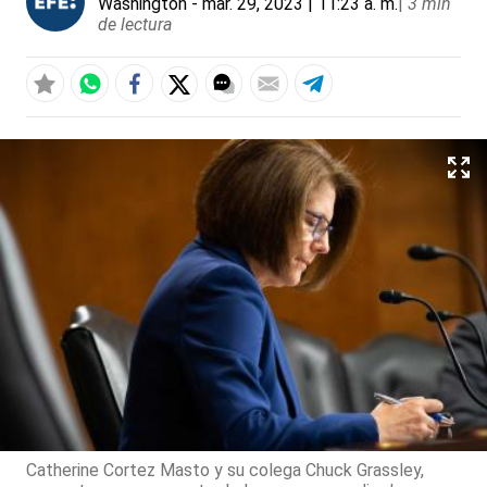
Washington
- mar. 29, 2023 | 11:23 a. m.
|
3 min
de lectura
Catherine Cortez Masto y su colega Chuck Grassley,