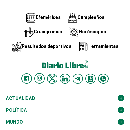
Efemérides
Cumpleaños
Crucigramas
Horóscopos
Resultados deportivos
Herramientas
ACTUALIDAD
Nacional
POLÍTICA
Ciudad
Partidos
MUNDO